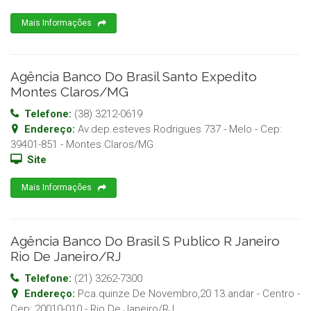
Mais Informações
Agência Banco Do Brasil Santo Expedito
Montes Claros/MG
Telefone:
(38) 3212-0619
Endereço:
Av.dep.esteves Rodrigues 737 - Melo
- Cep:
39401-851
-
Montes Claros
/
MG
Site
Mais Informações
Agência Banco Do Brasil S Publico R Janeiro
Rio De Janeiro/RJ
Telefone:
(21) 3262-7300
Endereço:
Pca.quinze De Novembro,20 13.andar - Centro
-
Cep:
20010-010
-
Rio De Janeiro
/
RJ