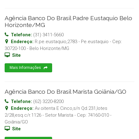
Agência Banco Do Brasil Padre Eustaquio Belo
Horizonte/MG
Telefone:
(31) 3411-5660
Endereço:
R.pe.eustaquio,2783 - Pe.eustaquio
- Cep:
30720-100
-
Belo Horizonte
/
MG
Site
Mais Informações
Agência Banco Do Brasil Marista Goiânia/GO
Telefone:
(62) 3220-8200
Endereço:
Av.oitenta E Cinco,s/n Qd.231,lotes
2/28,esq.c/r.1126 - Setor Marista
- Cep:
74160-010
-
Goiânia
/
GO
Site