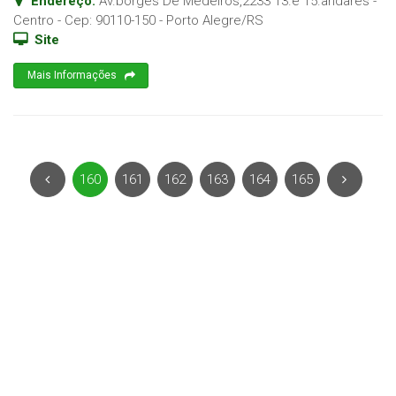
Endereço:
Av.borges De Medeiros,2233 13.e 15.andares -
Centro
- Cep:
90110-150
-
Porto Alegre
/
RS
Site
Mais Informações
160
161
162
163
164
165