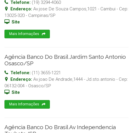
Telefone:
(19) 3294-4060
Endereço:
Av.jose De Souza Campos,1021 - Cambui
- Cep:
13025-320
-
Campinas
/
SP
Site
Mais Informações
Agência Banco Do Brasil Jardim Santo Antonio
Osasco/SP
Telefone:
(11) 3655-1221
Endereço:
Av.joao De Andrade,1444 - Jd.sto.antonio
- Cep:
06132-004
-
Osasco
/
SP
Site
Mais Informações
Agência Banco Do Brasil Av Independencia