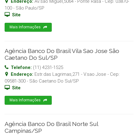
Endereço:
Av.sao Miguel,5064 - Ponte Rasa
- Cep:
03870-
100
-
São Paulo
/
SP
Site
Mais Informações
Agência Banco Do Brasil Vila Sao Jose São
Caetano Do Sul/SP
Telefone:
(11) 4231-1525
Endereço:
Estr.das Lagrimas,271 - V.sao Jose
- Cep:
09581-300
-
São Caetano Do Sul
/
SP
Site
Mais Informações
Agência Banco Do Brasil Norte Sul
Campinas/SP