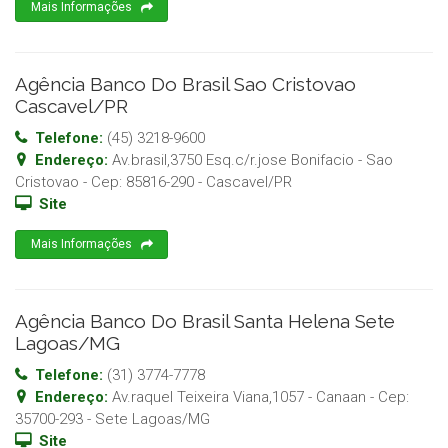
Mais Informações
Agência Banco Do Brasil Sao Cristovao
Cascavel/PR
Telefone:
(45) 3218-9600
Endereço:
Av.brasil,3750 Esq.c/r.jose Bonifacio - Sao
Cristovao
- Cep:
85816-290
-
Cascavel
/
PR
Site
Mais Informações
Agência Banco Do Brasil Santa Helena Sete
Lagoas/MG
Telefone:
(31) 3774-7778
Endereço:
Av.raquel Teixeira Viana,1057 - Canaan
- Cep:
35700-293
-
Sete Lagoas
/
MG
Site