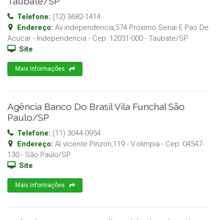
Taubate/SP
Telefone:
(12) 3682-1414
Endereço:
Av.independencia,574 Proximo Senai E Pao De
Acucar - Independencia
- Cep:
12031-000
-
Taubate
/
SP
Site
Mais Informações
Agência Banco Do Brasil Vila Funchal São
Paulo/SP
Telefone:
(11) 3044-0954
Endereço:
Al.vicente Pinzon,119 - V.olimpia
- Cep:
04547-
130
-
São Paulo
/
SP
Site
Mais Informações