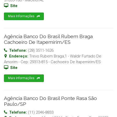
57035-180
-
Maceió
/
AL
Site
Mais Informações
Agência Banco Do Brasil Rubem Braga
Cachoeiro De Itapemirim/ES
Telefone:
(28) 3511-1626
Endereço:
Trevo Rubem Braga,1 - Waldir Furtado De
Amorim
- Cep:
29313-815
-
Cachoeiro De Itapemirim
/
ES
Site
Mais Informações
Agência Banco Do Brasil Ponte Rasa São
Paulo/SP
Telefone:
(11) 2046-8833