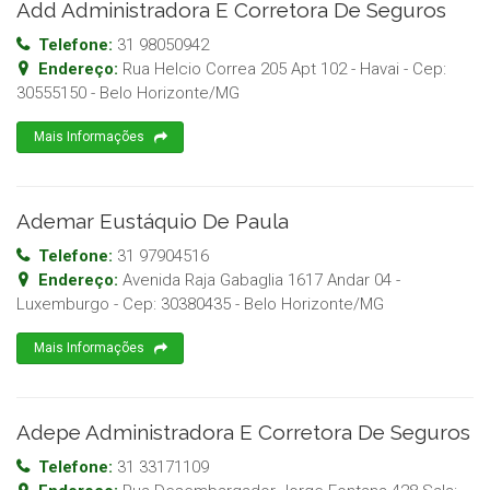
Add Administradora E Corretora De Seguros
Telefone:
31 98050942
Endereço:
Rua Helcio Correa 205 Apt 102 - Havai
- Cep:
30555150
-
Belo Horizonte
/
MG
Mais Informações
Ademar Eustáquio De Paula
Telefone:
31 97904516
Endereço:
Avenida Raja Gabaglia 1617 Andar 04 -
Luxemburgo
- Cep:
30380435
-
Belo Horizonte
/
MG
Mais Informações
Adepe Administradora E Corretora De Seguros
Telefone:
31 33171109