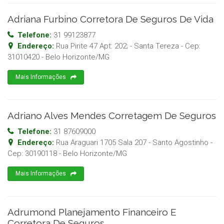
Adriana Furbino Corretora De Seguros De Vida
Telefone:
31 99123877
Endereço:
Rua Pirite 47 Apt: 202; - Santa Tereza
- Cep:
31010420
-
Belo Horizonte
/
MG
Mais Informações
Adriano Alves Mendes Corretagem De Seguros
Telefone:
31 87609000
Endereço:
Rua Araguari 1705 Sala 207 - Santo Agostinho
-
Cep:
30190118
-
Belo Horizonte
/
MG
Mais Informações
Adrumond Planejamento Financeiro E
Corretora De Seguros