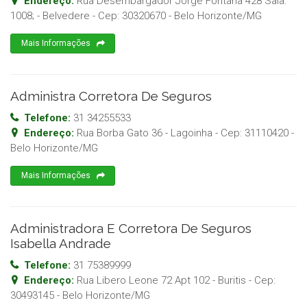
Endereço:
Rua Desembargador Jorge Fontana 428 Sala:
1008; - Belvedere
- Cep:
30320670
-
Belo Horizonte
/
MG
Mais Informações
Administra Corretora De Seguros
Telefone:
31 34255533
Endereço:
Rua Borba Gato 36 - Lagoinha
- Cep:
31110420
-
Belo Horizonte
/
MG
Mais Informações
Administradora E Corretora De Seguros
Isabella Andrade
Telefone:
31 75389999
Endereço:
Rua Libero Leone 72 Apt 102 - Buritis
- Cep:
30493145
-
Belo Horizonte
/
MG