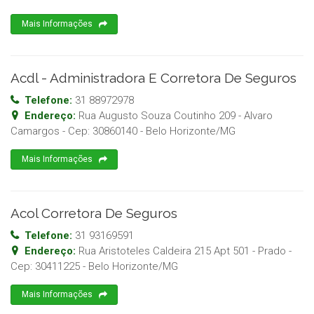
Mais Informações
Acdl - Administradora E Corretora De Seguros
Telefone:
31 88972978
Endereço:
Rua Augusto Souza Coutinho 209 - Alvaro
Camargos
- Cep:
30860140
-
Belo Horizonte
/
MG
Mais Informações
Acol Corretora De Seguros
Telefone:
31 93169591
Endereço:
Rua Aristoteles Caldeira 215 Apt 501 - Prado
-
Cep:
30411225
-
Belo Horizonte
/
MG
Mais Informações