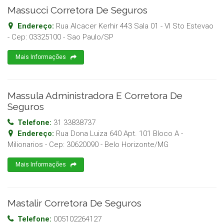
Massucci Corretora De Seguros
Endereço:
Rua Alcacer Kerhir 443 Sala 01 - Vl Sto Estevao
- Cep:
03325100
-
Sao Paulo
/
SP
Mais Informações
Massula Administradora E Corretora De
Seguros
Telefone:
31 33838737
Endereço:
Rua Dona Luiza 640 Apt. 101 Bloco A -
Milionarios
- Cep:
30620090
-
Belo Horizonte
/
MG
Mais Informações
Mastalir Corretora De Seguros
Telefone:
005102264127