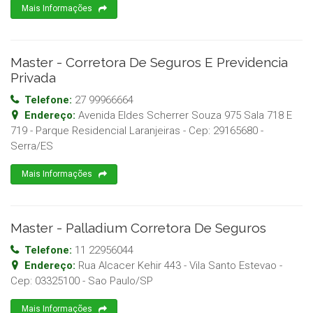
Mais Informações
Master - Corretora De Seguros E Previdencia
Privada
Telefone:
27 99966664
Endereço:
Avenida Eldes Scherrer Souza 975 Sala 718 E
719 - Parque Residencial Laranjeiras
- Cep:
29165680
-
Serra
/
ES
Mais Informações
Master - Palladium Corretora De Seguros
Telefone:
11 22956044
Endereço:
Rua Alcacer Kehir 443 - Vila Santo Estevao
-
Cep:
03325100
-
Sao Paulo
/
SP
Mais Informações