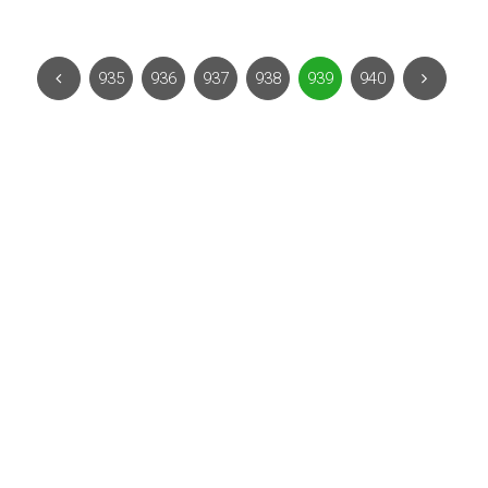
935
936
937
938
939
940