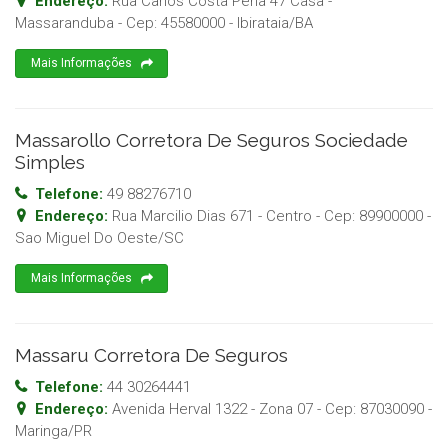
Endereço:
Rua Carlos Costa Pena 47 Casa -
Massaranduba
- Cep:
45580000
-
Ibirataia
/
BA
Mais Informações
Massarollo Corretora De Seguros Sociedade
Simples
Telefone:
49 88276710
Endereço:
Rua Marcilio Dias 671 - Centro
- Cep:
89900000
-
Sao Miguel Do Oeste
/
SC
Mais Informações
Massaru Corretora De Seguros
Telefone:
44 30264441
Endereço:
Avenida Herval 1322 - Zona 07
- Cep:
87030090
-
Maringa
/
PR