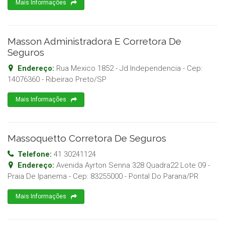
Mais Informações
Masson Administradora E Corretora De
Seguros
Endereço:
Rua Mexico 1852 - Jd Independencia
- Cep:
14076360
-
Ribeirao Preto
/
SP
Mais Informações
Massoquetto Corretora De Seguros
Telefone:
41 30241124
Endereço:
Avenida Ayrton Senna 328 Quadra22 Lote 09 -
Praia De Ipanema
- Cep:
83255000
-
Pontal Do Parana
/
PR
Mais Informações