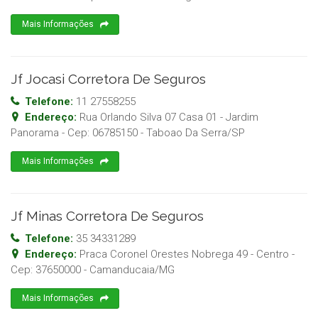
Mais Informações
Jf Jocasi Corretora De Seguros
Telefone:
11 27558255
Endereço:
Rua Orlando Silva 07 Casa 01 - Jardim
Panorama
- Cep:
06785150
-
Taboao Da Serra
/
SP
Mais Informações
Jf Minas Corretora De Seguros
Telefone:
35 34331289
Endereço:
Praca Coronel Orestes Nobrega 49 - Centro
-
Cep:
37650000
-
Camanducaia
/
MG
Mais Informações