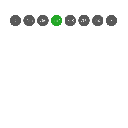
755
756
757
758
759
760