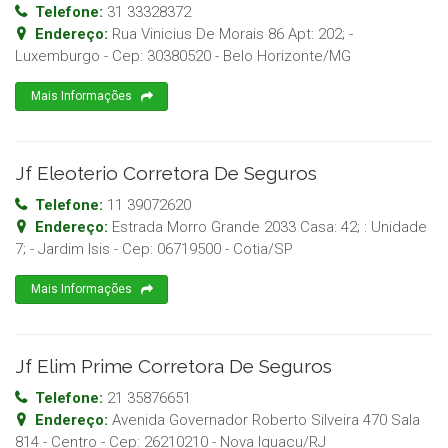
Telefone:
31 33328372
Endereço:
Rua Vinicius De Morais 86 Apt: 202; -
Luxemburgo
- Cep:
30380520
-
Belo Horizonte
/
MG
Mais Informações
Jf Eleoterio Corretora De Seguros
Telefone:
11 39072620
Endereço:
Estrada Morro Grande 2033 Casa: 42; : Unidade
7; - Jardim Isis
- Cep:
06719500
-
Cotia
/
SP
Mais Informações
Jf Elim Prime Corretora De Seguros
Telefone:
21 35876651
Endereço:
Avenida Governador Roberto Silveira 470 Sala
814 - Centro
- Cep:
26210210
-
Nova Iguacu
/
RJ