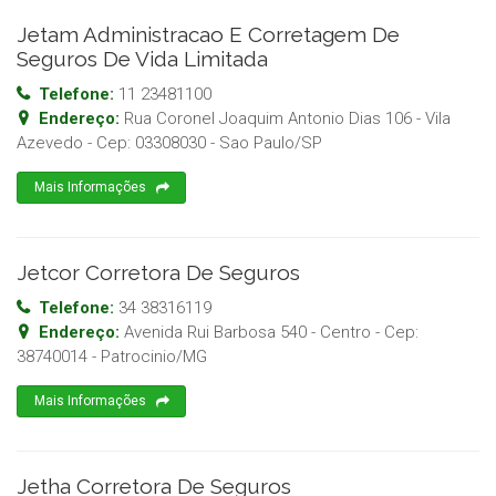
Jetam Administracao E Corretagem De
Seguros De Vida Limitada
Telefone:
11 23481100
Endereço:
Rua Coronel Joaquim Antonio Dias 106 - Vila
Azevedo
- Cep:
03308030
-
Sao Paulo
/
SP
Mais Informações
Jetcor Corretora De Seguros
Telefone:
34 38316119
Endereço:
Avenida Rui Barbosa 540 - Centro
- Cep:
38740014
-
Patrocinio
/
MG
Mais Informações
Jetha Corretora De Seguros