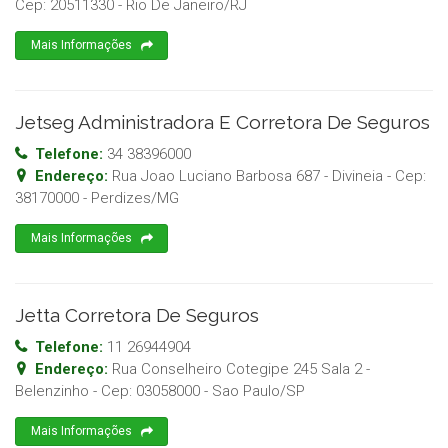
Cep:
20511330
-
Rio De Janeiro
/
RJ
Mais Informações
Jetseg Administradora E Corretora De Seguros
Telefone:
34 38396000
Endereço:
Rua Joao Luciano Barbosa 687 - Divineia
- Cep:
38170000
-
Perdizes
/
MG
Mais Informações
Jetta Corretora De Seguros
Telefone:
11 26944904
Endereço:
Rua Conselheiro Cotegipe 245 Sala 2 -
Belenzinho
- Cep:
03058000
-
Sao Paulo
/
SP
Mais Informações