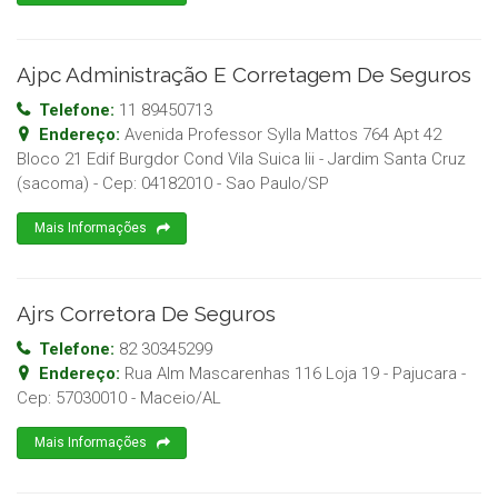
Ajpc Administração E Corretagem De Seguros
Telefone:
11 89450713
Endereço:
Avenida Professor Sylla Mattos 764 Apt 42
Bloco 21 Edif Burgdor Cond Vila Suica Iii - Jardim Santa Cruz
(sacoma)
- Cep:
04182010
-
Sao Paulo
/
SP
Mais Informações
Ajrs Corretora De Seguros
Telefone:
82 30345299
Endereço:
Rua Alm Mascarenhas 116 Loja 19 - Pajucara
-
Cep:
57030010
-
Maceio
/
AL
Mais Informações