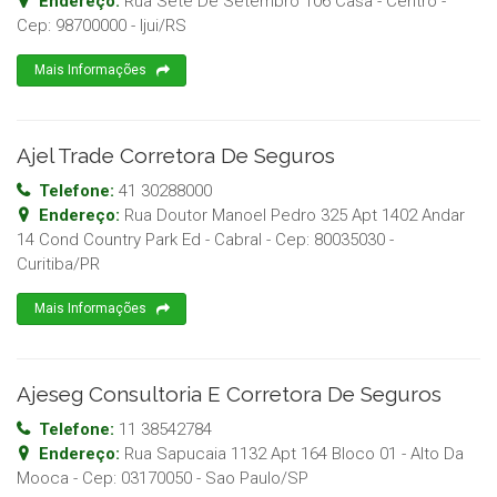
Endereço:
Rua Sete De Setembro 106 Casa - Centro
-
Cep:
98700000
-
Ijui
/
RS
Mais Informações
Ajel Trade Corretora De Seguros
Telefone:
41 30288000
Endereço:
Rua Doutor Manoel Pedro 325 Apt 1402 Andar
14 Cond Country Park Ed - Cabral
- Cep:
80035030
-
Curitiba
/
PR
Mais Informações
Ajeseg Consultoria E Corretora De Seguros
Telefone:
11 38542784
Endereço:
Rua Sapucaia 1132 Apt 164 Bloco 01 - Alto Da
Mooca
- Cep:
03170050
-
Sao Paulo
/
SP