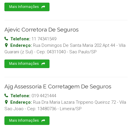
Mais Informações
Ajevic Corretora De Seguros
Telefone:
11 74341549
Endereço:
Rua Domingos De Santa Maria 202 Apt 44 - Vila
Guarani (z Sul)
- Cep:
04311040
-
Sao Paulo
/
SP
Mais Informações
Ajg Assessoria E Corretagem De Seguros
Telefone:
019 4421444
Endereço:
Rua Dra Maria Lazara Trippeno Queiroz 72 - Vila
Sao Joao
- Cep:
13480736
-
Limeira
/
SP
Mais Informações