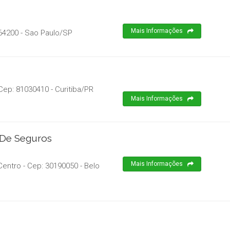
Mais Informações
64200
-
Sao Paulo
/
SP
Cep:
81030410
-
Curitiba
/
PR
Mais Informações
 De Seguros
Mais Informações
Centro
- Cep:
30190050
-
Belo