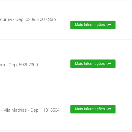
curuvi
- Cep:
02085100
-
Sao
Mais Informações
Mais Informações
ara
- Cep:
89207300
-
Mais Informações
- Vila Mathias
- Cep:
11015504