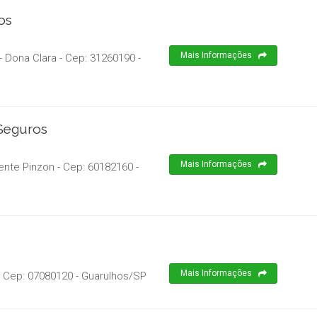
os
Mais Informações
- Dona Clara
- Cep:
31260190
-
Seguros
Mais Informações
cente Pinzon
- Cep:
60182160
-
Mais Informações
 Cep:
07080120
-
Guarulhos
/
SP