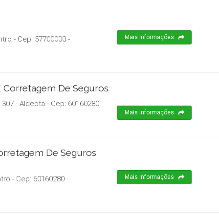
Mais Informações
ntro
- Cep:
57700000
-
E Corretagem De Seguros
 307 - Aldeota
- Cep:
60160280
Mais Informações
orretagem De Seguros
Mais Informações
ntro
- Cep:
60160280
-