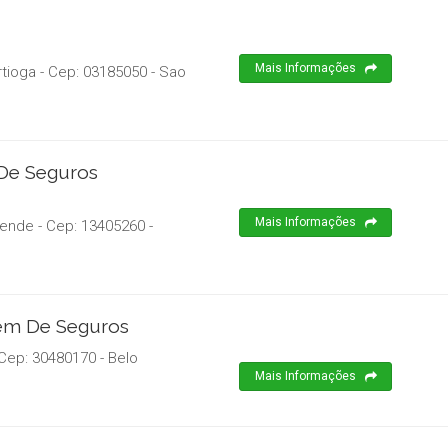
Mais Informações
rtioga
- Cep:
03185050
-
Sao
 De Seguros
Mais Informações
zende
- Cep:
13405260
-
em De Seguros
 Cep:
30480170
-
Belo
Mais Informações