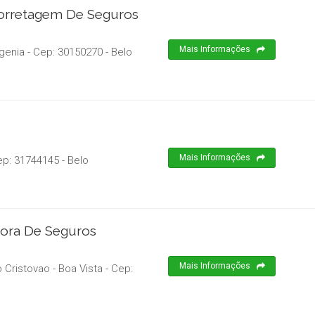
Corretagem De Seguros
Mais Informações
igenia
- Cep:
30150270
-
Belo
Mais Informações
ep:
31744145
-
Belo
tora De Seguros
Mais Informações
 Cristovao - Boa Vista
- Cep: