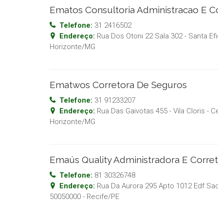
Ematos Consultoria Administracao E 
Telefone:
31 2416502
Endereço:
Rua Dos Otoni 22 Sala 302 - Santa Ef
Horizonte
/
MG
Ematwos Corretora De Seguros
Telefone:
31 91233207
Endereço:
Rua Das Gaivotas 455 - Vila Cloris
- C
Horizonte
/
MG
Emaús Quality Administradora E Corre
Telefone:
81 30326748
Endereço:
Rua Da Aurora 295 Apto 1012 Edf Sao
50050000
-
Recife
/
PE