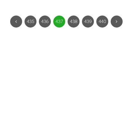
435
436
437
438
439
440