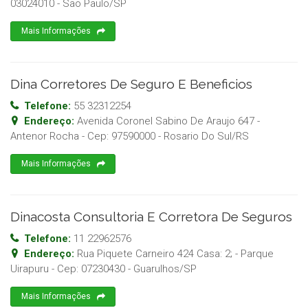
03024010
-
Sao Paulo
/
SP
Mais Informações
Dina Corretores De Seguro E Beneficios
Telefone:
55 32312254
Endereço:
Avenida Coronel Sabino De Araujo 647 -
Antenor Rocha
- Cep:
97590000
-
Rosario Do Sul
/
RS
Mais Informações
Dinacosta Consultoria E Corretora De Seguros
Telefone:
11 22962576
Endereço:
Rua Piquete Carneiro 424 Casa: 2; - Parque
Uirapuru
- Cep:
07230430
-
Guarulhos
/
SP
Mais Informações