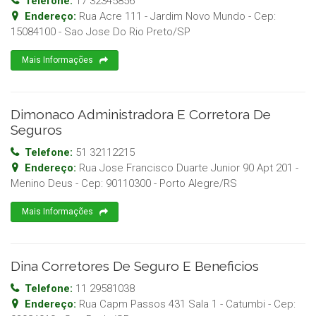
Telefone:
17 32345856
Endereço:
Rua Acre 111 - Jardim Novo Mundo
- Cep:
15084100
-
Sao Jose Do Rio Preto
/
SP
Mais Informações
Dimonaco Administradora E Corretora De
Seguros
Telefone:
51 32112215
Endereço:
Rua Jose Francisco Duarte Junior 90 Apt 201 -
Menino Deus
- Cep:
90110300
-
Porto Alegre
/
RS
Mais Informações
Dina Corretores De Seguro E Beneficios
Telefone:
11 29581038
Endereço:
Rua Capm Passos 431 Sala 1 - Catumbi
- Cep: