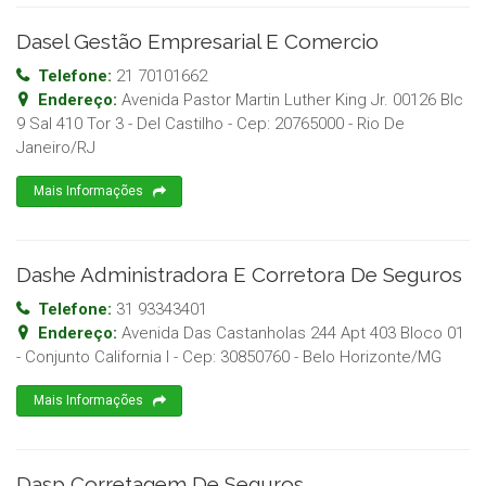
Dasel Gestão Empresarial E Comercio
Telefone:
21 70101662
Endereço:
Avenida Pastor Martin Luther King Jr. 00126 Blc
9 Sal 410 Tor 3 - Del Castilho
- Cep:
20765000
-
Rio De
Janeiro
/
RJ
Mais Informações
Dashe Administradora E Corretora De Seguros
Telefone:
31 93343401
Endereço:
Avenida Das Castanholas 244 Apt 403 Bloco 01
- Conjunto California I
- Cep:
30850760
-
Belo Horizonte
/
MG
Mais Informações
Dasp Corretagem De Seguros