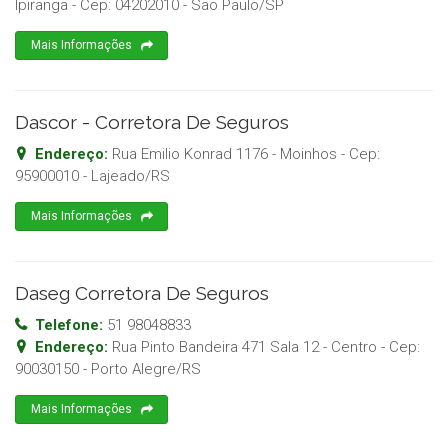
Ipiranga
- Cep:
04202010
-
Sao Paulo
/
SP
Mais Informações
Dascor - Corretora De Seguros
Endereço:
Rua Emilio Konrad 1176 - Moinhos
- Cep:
95900010
-
Lajeado
/
RS
Mais Informações
Daseg Corretora De Seguros
Telefone:
51 98048833
Endereço:
Rua Pinto Bandeira 471 Sala 12 - Centro
- Cep:
90030150
-
Porto Alegre
/
RS
Mais Informações