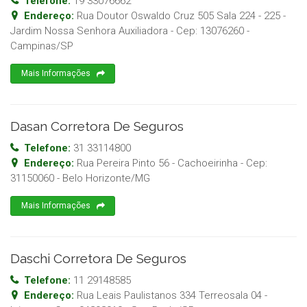
Telefone:
19 33076662
Endereço:
Rua Doutor Oswaldo Cruz 505 Sala 224 - 225 -
Jardim Nossa Senhora Auxiliadora
- Cep:
13076260
-
Campinas
/
SP
Mais Informações
Dasan Corretora De Seguros
Telefone:
31 33114800
Endereço:
Rua Pereira Pinto 56 - Cachoeirinha
- Cep:
31150060
-
Belo Horizonte
/
MG
Mais Informações
Daschi Corretora De Seguros
Telefone:
11 29148585
Endereço:
Rua Leais Paulistanos 334 Terreosala 04 -