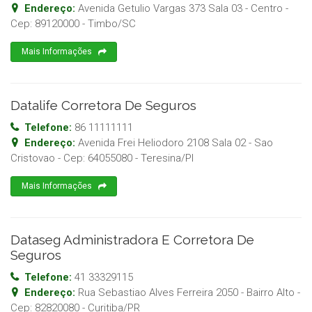
Endereço:
Avenida Getulio Vargas 373 Sala 03 - Centro
-
Cep:
89120000
-
Timbo
/
SC
Mais Informações
Datalife Corretora De Seguros
Telefone:
86 11111111
Endereço:
Avenida Frei Heliodoro 2108 Sala 02 - Sao
Cristovao
- Cep:
64055080
-
Teresina
/
PI
Mais Informações
Dataseg Administradora E Corretora De
Seguros
Telefone:
41 33329115
Endereço:
Rua Sebastiao Alves Ferreira 2050 - Bairro Alto
-
Cep:
82820080
-
Curitiba
/
PR