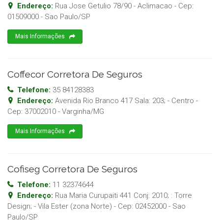
Endereço:
Rua Jose Getulio 78/90 - Aclimacao
- Cep:
01509000
-
Sao Paulo
/
SP
Mais Informações
Coffecor Corretora De Seguros
Telefone:
35 84128383
Endereço:
Avenida Rio Branco 417 Sala: 203; - Centro
-
Cep:
37002010
-
Varginha
/
MG
Mais Informações
Cofiseg Corretora De Seguros
Telefone:
11 32374644
Endereço:
Rua Maria Curupaiti 441 Conj: 2010; : Torre
Design; - Vila Ester (zona Norte)
- Cep:
02452000
-
Sao
Paulo
/
SP