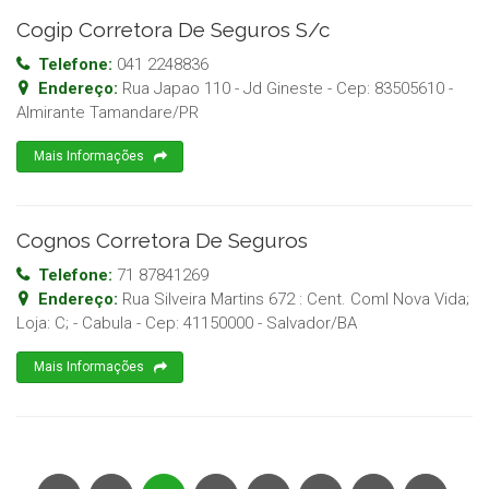
Cogip Corretora De Seguros S/c
Telefone:
041 2248836
Endereço:
Rua Japao 110 - Jd Gineste
- Cep:
83505610
-
Almirante Tamandare
/
PR
Mais Informações
Cognos Corretora De Seguros
Telefone:
71 87841269
Endereço:
Rua Silveira Martins 672 : Cent. Coml Nova Vida;
Loja: C; - Cabula
- Cep:
41150000
-
Salvador
/
BA
Mais Informações