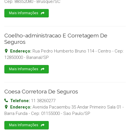
Cep:
88352080
-
Brusque
/
SC
Mais Informações
Coelho-administracao E Corretagem De
Seguros
Endereço:
Rua Pedro Humberto Bruno 114 - Centro
- Cep:
12850000
-
Bananal
/
SP
Mais Informações
Coesa Corretora De Seguros
Telefone:
11 38260277
Endereço:
Avenida Pacaembu 35 Andar Primeiro Sala 01 -
Barra Funda
- Cep:
01155000
-
Sao Paulo
/
SP
Mais Informações