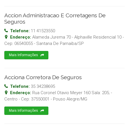
Accion Administracao E Corretagens De
Seguros
Telefone:
11 41523550
Endereço:
Alameda Jurema 70 - Alphaville Residencial 10
-
Cep:
06540055
-
Santana De Parnaiba
/
SP
Mais Informações
Acciona Corretora De Seguros
Telefone:
35 34238695
Endereço:
Rua Coronel Otavio Meyer 160 Sala: 205; -
Centro
- Cep:
37550001
-
Pouso Alegre
/
MG
Mais Informações