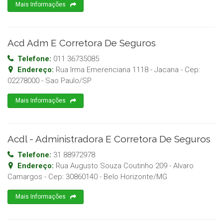
Mais Informações
Acd Adm E Corretora De Seguros
Telefone:
011 36735085
Endereço:
Rua Irma Emerenciana 1118 - Jacana
- Cep:
02278000
-
Sao Paulo
/
SP
Mais Informações
Acdl - Administradora E Corretora De Seguros
Telefone:
31 88972978
Endereço:
Rua Augusto Souza Coutinho 209 - Alvaro
Camargos
- Cep:
30860140
-
Belo Horizonte
/
MG
Mais Informações