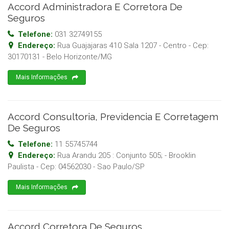
Accord Administradora E Corretora De
Seguros
Telefone:
031 32749155
Endereço:
Rua Guajajaras 410 Sala 1207 - Centro
- Cep:
30170131
-
Belo Horizonte
/
MG
Mais Informações
Accord Consultoria, Previdencia E Corretagem
De Seguros
Telefone:
11 55745744
Endereço:
Rua Arandu 205 : Conjunto 505; - Brooklin
Paulista
- Cep:
04562030
-
Sao Paulo
/
SP
Mais Informações
Accord Corretora De Seguros