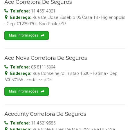
Ace Corretora De Seguros
Telefone:
11 45514021
Endereço:
Rua Cel Jose Eusebio 95 Casa 13 - Higienopolis
- Cep:
01239030
-
Sao Paulo
/
SP
Mais Informações
Ace Nova Corretora De Seguros
Telefone:
85 81115394
Endereço:
Rua Conselheiro Tristao 1630 - Fatima
- Cep:
60050165
-
Fortaleza
/
CE
Mais Informações
Acecurity Corretora De Seguros
Telefone:
11 45219585
Endereço:
Rua Vinte E Tres De Maio 253 Sala 01 - Vila