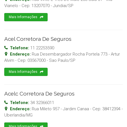
Vianelo
- Cep:
13207070
-
Jundiai
/
SP
Mais Informações
Acel Corretora De Seguros
Telefone:
11 22253590
Endereço:
Rua Desembargador Rocha Portela 773 - Artur
Alvim
- Cep:
03567000
-
Sao Paulo
/
SP
Mais Informações
Acelc Corretora De Seguros
Telefone:
34 32366011
Endereço:
Rua Mileto 957 - Jardim Canaa
- Cep:
38412394
-
Uberlandia
/
MG
Mais Informações