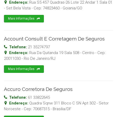
Endereço:
Rua S5 457 Quadras-26 Lote 22 Andar 1 Sala 01
- Set Bela Vista
- Cep:
74823460
-
Goiania
/
GO
Mais Informações
Account Consult E Corretagem De Seguros
Telefone:
21 35274797
Endereço:
Rua Da Quitanda 19 Sala 508 - Centro
- Cep:
20011030
-
Rio De Janeiro
/
RJ
Mais Informações
Accuro Corretora De Seguros
Telefone:
61 33822645
Endereço:
Quadra Sqnw 311 Bloco C SN Apt 302 - Setor
Noroeste
- Cep:
70687315
-
Brasilia
/
DF