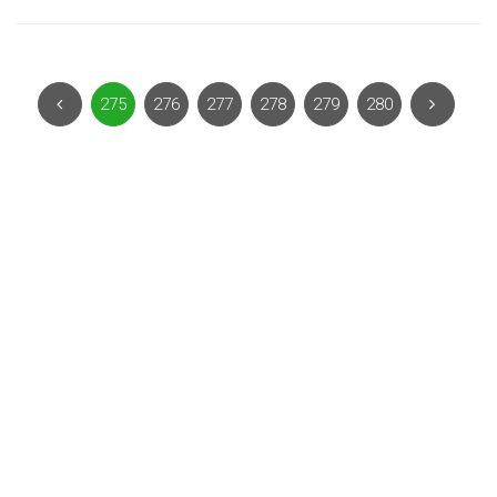
275
276
277
278
279
280