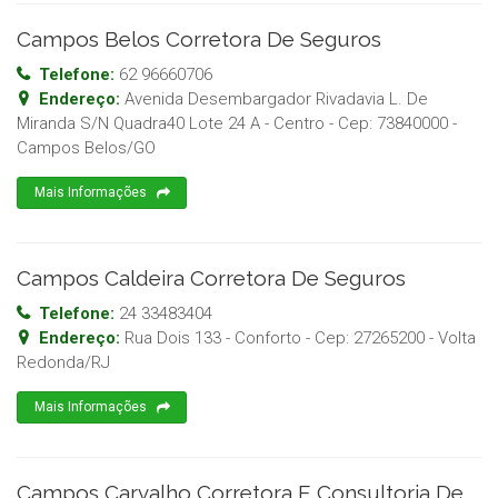
Campos Belos Corretora De Seguros
Telefone:
62 96660706
Endereço:
Avenida Desembargador Rivadavia L. De
Miranda S/N Quadra40 Lote 24 A - Centro
- Cep:
73840000
-
Campos Belos
/
GO
Mais Informações
Campos Caldeira Corretora De Seguros
Telefone:
24 33483404
Endereço:
Rua Dois 133 - Conforto
- Cep:
27265200
-
Volta
Redonda
/
RJ
Mais Informações
Campos Carvalho Corretora E Consultoria De