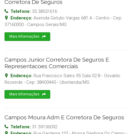
Corretora De Seguros
Telefone:
35 38531616
Endereço:
Avenida Getulio Vargas 681 A - Centro
- Cep:
37160000
-
Campos Gerais
/
MG
Mais Informações
Campos Junior Corretora De Seguros E
Representacoes Comerciais
Endereço:
Rua Francisco Sales 95 Sala 02 B - Osvaldo
Rezende
- Cep:
38400440
-
Uberlandia
/
MG
Mais Informações
Campos Moura Adm E Corretora De Seguros
Telefone:
31 39136092
Endereço:
Rua Gardenia 101 - Nossa Senhora Do Carmo
-