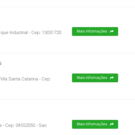
Mais Informações
que Industrial
- Cep:
13031720
s
Mais Informações
 Vila Santa Catarina
- Cep:
Mais Informações
a
- Cep:
04552050
-
Sao