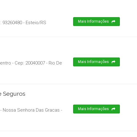
Mais Informações
p:
93260480
-
Esteio
/
RS
Mais Informações
Centro
- Cep:
20040007
-
Rio De
e Seguros
Mais Informações
es - Nossa Senhora Das Gracas
-