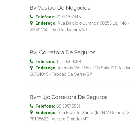
Bv Gestao De Negocios
Telefone:
21 97797443
Endereço:
Rua Dalcidio Jurandir 00255 Loj 146 -
22631250
-
Rio De Janeiro
/
RJ
Bvj Corretora De Seguros
Telefone:
11 59260088
Endereço:
Avenida Vida Nova 28 Sala 210 A - J
06764045
-
Taboao Da Serra
/
SP
Bvm Jjc Corretora De Seguros
Telefone:
65 30575551
Endereço:
Rua Espirito Santo (lot N V Grande) S
78135622
-
Varzea Grande
/
MT