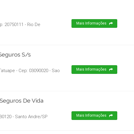
Mais Informações
p:
20750111
-
Rio De
 Seguros S/s
Mais Informações
 Tatuape
- Cep:
03090020
-
Sao
 Seguros De Vida
Mais Informações
30120
-
Santo Andre
/
SP