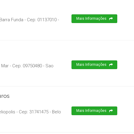
Mais Informações
 Barra Funda
- Cep:
01137010
-
Mais Informações
o Mar
- Cep:
09750480
-
Sao
uros
Mais Informações
liopolis
- Cep:
31741475
-
Belo