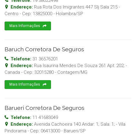
Telefone:
19 38022498
Endereço:
Rua Rota Dos Imigrantes 447 Slj Sala 215 -
Centro
- Cep:
13825000
-
Holambra
/
SP
Mais Informações
Baruch Corretora De Seguros
Telefone:
31 36576201
Endereço:
Rua Isaurina Mendes De Souza 261 Apt: 202; -
Canada
- Cep:
32015280
-
Contagem
/
MG
Mais Informações
Barueri Corretora De Seguros
Telefone:
11 41683049
Endereço:
Avenida Cachoeira 140 Andar: 1; Sala: 1; - Vila
Pindorama
- Cep:
06413000
-
Barueri
/
SP