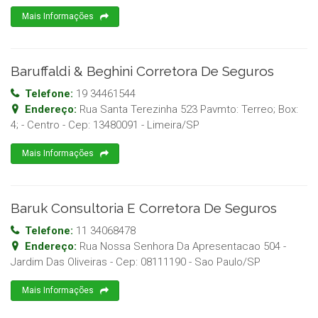
Mais Informações
Baruffaldi & Beghini Corretora De Seguros
Telefone:
19 34461544
Endereço:
Rua Santa Terezinha 523 Pavmto: Terreo; Box:
4; - Centro
- Cep:
13480091
-
Limeira
/
SP
Mais Informações
Baruk Consultoria E Corretora De Seguros
Telefone:
11 34068478
Endereço:
Rua Nossa Senhora Da Apresentacao 504 -
Jardim Das Oliveiras
- Cep:
08111190
-
Sao Paulo
/
SP
Mais Informações