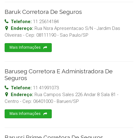
Baruk Corretora De Seguros
Telefone:
11 25614184
Endereço:
Rua Nsra Apresentacao S/N - Jardim Das
Oliveiras
- Cep:
08111190
-
Sao Paulo
/
SP
Mais Informações
Baruseg Corretora E Administradora De
Seguros
Telefone:
11 41991073
Endereço:
Rua Campos Sales 226 Andar 8 Sala 81 -
Centro
- Cep:
06401000
-
Barueri
/
SP
Mais Informações
Barussi Prime Corretora De Seguros