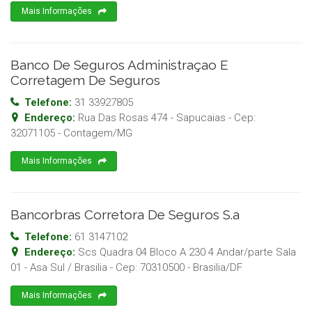
Mais Informações
Banco De Seguros Administraçao E
Corretagem De Seguros
Telefone:
31 33927805
Endereço:
Rua Das Rosas 474 - Sapucaias
- Cep:
32071105
-
Contagem
/
MG
Mais Informações
Bancorbras Corretora De Seguros S.a
Telefone:
61 3147102
Endereço:
Scs Quadra 04 Bloco A 230 4 Andar/parte Sala
01 - Asa Sul / Brasilia
- Cep:
70310500
-
Brasilia
/
DF
Mais Informações