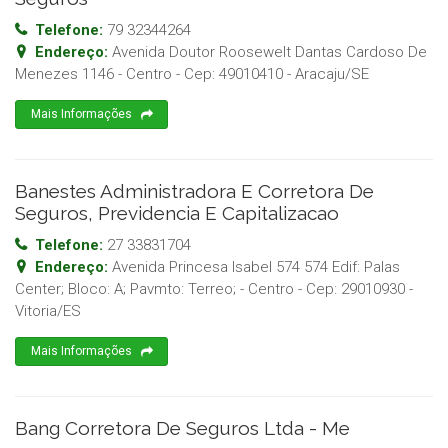
Telefone:
79 32344264
Endereço:
Avenida Doutor Roosewelt Dantas Cardoso De
Menezes 1146 - Centro
- Cep:
49010410
-
Aracaju
/
SE
Mais Informações
Banestes Administradora E Corretora De
Seguros, Previdencia E Capitalizacao
Telefone:
27 33831704
Endereço:
Avenida Princesa Isabel 574 574 Edif: Palas
Center; Bloco: A; Pavmto: Terreo; - Centro
- Cep:
29010930
-
Vitoria
/
ES
Mais Informações
Bang Corretora De Seguros Ltda - Me