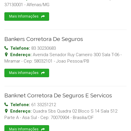
37130001
-
Alfenas
/
MG
Mais Informações
Bankers Corretora De Seguros
Telefone:
83 30230683
Endereço:
Avenida Senador Ruy Carneiro 300 Sala T-06 -
Miramar
- Cep:
58032101
-
Joao Pessoa
/
PB
Mais Informações
Banknet Corretora De Seguros E Servicos
Telefone:
61 33251212
Endereço:
Quadra Sbs Quadra 02 Bloco S 14 Sala 512
Parte A - Asa Sul
- Cep:
70070904
-
Brasilia
/
DF
Mais Informações