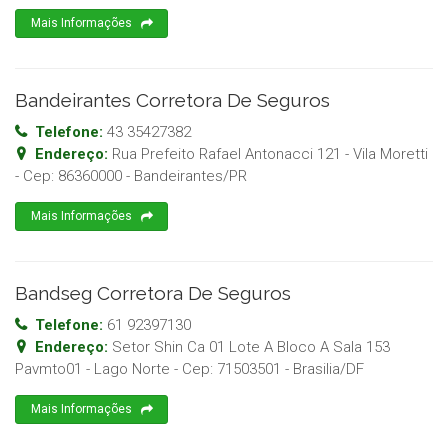
Mais Informações
Bandeirantes Corretora De Seguros
Telefone:
43 35427382
Endereço:
Rua Prefeito Rafael Antonacci 121 - Vila Moretti
- Cep:
86360000
-
Bandeirantes
/
PR
Mais Informações
Bandseg Corretora De Seguros
Telefone:
61 92397130
Endereço:
Setor Shin Ca 01 Lote A Bloco A Sala 153
Pavmto01 - Lago Norte
- Cep:
71503501
-
Brasilia
/
DF
Mais Informações