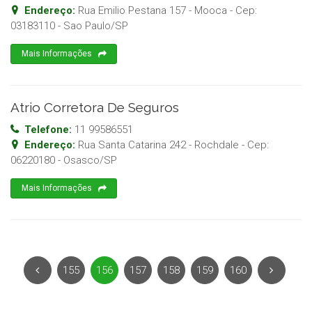
Endereço:
Rua Emilio Pestana 157 - Mooca
- Cep:
03183110
-
Sao Paulo
/
SP
Mais Informações
Atrio Corretora De Seguros
Telefone:
11 99586551
Endereço:
Rua Santa Catarina 242 - Rochdale
- Cep:
06220180
-
Osasco
/
SP
Mais Informações
155
156
157
158
159
160