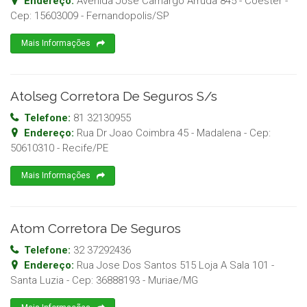
Endereço:
Avenida Jose Camargo Arruda 845 - Coester
-
Cep:
15603009
-
Fernandopolis
/
SP
Mais Informações
Atolseg Corretora De Seguros S/s
Telefone:
81 32130955
Endereço:
Rua Dr Joao Coimbra 45 - Madalena
- Cep:
50610310
-
Recife
/
PE
Mais Informações
Atom Corretora De Seguros
Telefone:
32 37292436
Endereço:
Rua Jose Dos Santos 515 Loja A Sala 101 -
Santa Luzia
- Cep:
36888193
-
Muriae
/
MG