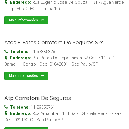
Endereço:
Rua Eugenio Jose De Souza 1131 - Agua Verde
- Cep:
80610080
-
Curitiba
/
PR
Mais Informações
Atos E Fatos Corretora De Seguros S/s
Telefone:
11 67835328
Endereço:
Rua Barao De Itapetininga 37 Conj 411 Edif
Barao Iii - Centro
- Cep:
01042001
-
Sao Paulo
/
SP
Mais Informações
Atp Corretora De Seguros
Telefone:
11 29550761
Endereço:
Rua Amambai 1114 Sala: 04; - Vila Maria Baixa
-
Cep:
02115000
-
Sao Paulo
/
SP