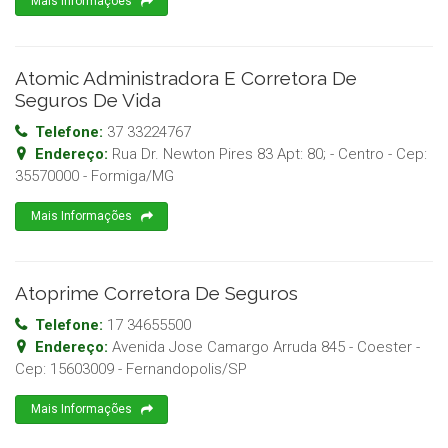
Mais Informações
Atomic Administradora E Corretora De
Seguros De Vida
Telefone:
37 33224767
Endereço:
Rua Dr. Newton Pires 83 Apt: 80; - Centro
- Cep:
35570000
-
Formiga
/
MG
Mais Informações
Atoprime Corretora De Seguros
Telefone:
17 34655500
Endereço:
Avenida Jose Camargo Arruda 845 - Coester
-
Cep:
15603009
-
Fernandopolis
/
SP
Mais Informações