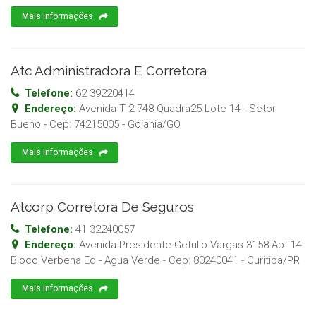
Mais Informações
Atc Administradora E Corretora
Telefone:
62 39220414
Endereço:
Avenida T 2 748 Quadra25 Lote 14 - Setor
Bueno
- Cep:
74215005
-
Goiania
/
GO
Mais Informações
Atcorp Corretora De Seguros
Telefone:
41 32240057
Endereço:
Avenida Presidente Getulio Vargas 3158 Apt 14
Bloco Verbena Ed - Agua Verde
- Cep:
80240041
-
Curitiba
/
PR
Mais Informações