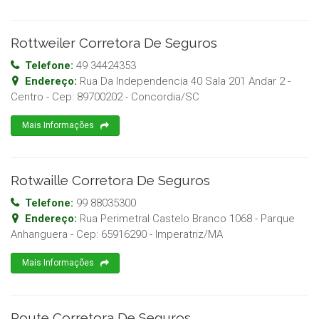
Rottweiler Corretora De Seguros
Telefone:
49 34424353
Endereço:
Rua Da Independencia 40 Sala 201 Andar 2 -
Centro
- Cep:
89700202
-
Concordia
/
SC
Mais Informações
Rotwaille Corretora De Seguros
Telefone:
99 88035300
Endereço:
Rua Perimetral Castelo Branco 1068 - Parque
Anhanguera
- Cep:
65916290
-
Imperatriz
/
MA
Mais Informações
Route Corretora De Seguros