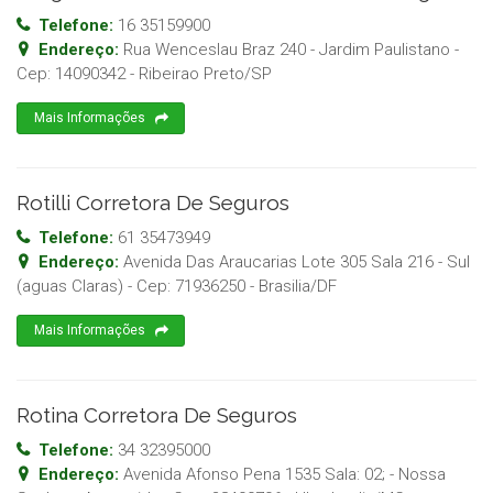
Telefone:
16 35159900
Endereço:
Rua Wenceslau Braz 240 - Jardim Paulistano
-
Cep:
14090342
-
Ribeirao Preto
/
SP
Mais Informações
Rotilli Corretora De Seguros
Telefone:
61 35473949
Endereço:
Avenida Das Araucarias Lote 305 Sala 216 - Sul
(aguas Claras)
- Cep:
71936250
-
Brasilia
/
DF
Mais Informações
Rotina Corretora De Seguros
Telefone:
34 32395000
Endereço:
Avenida Afonso Pena 1535 Sala: 02; - Nossa