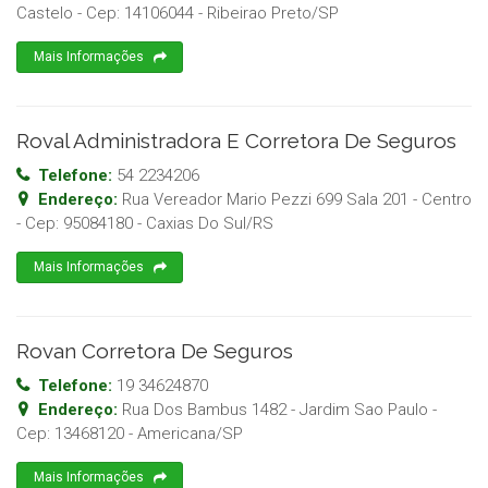
Castelo
- Cep:
14106044
-
Ribeirao Preto
/
SP
Mais Informações
Roval Administradora E Corretora De Seguros
Telefone:
54 2234206
Endereço:
Rua Vereador Mario Pezzi 699 Sala 201 - Centro
- Cep:
95084180
-
Caxias Do Sul
/
RS
Mais Informações
Rovan Corretora De Seguros
Telefone:
19 34624870
Endereço:
Rua Dos Bambus 1482 - Jardim Sao Paulo
-
Cep:
13468120
-
Americana
/
SP
Mais Informações