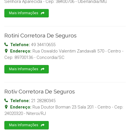
Senhora Aparecida
- Cep:
38400706
-
Uberlandia
/
MG
Mais Informações
Rotini Corretora De Seguros
Telefone:
49 34410655
Endereço:
Rua Oswaldo Valentim Zandavalli 570 - Centro
-
Cep:
89700136
-
Concordia
/
SC
Mais Informações
Rotiv Corretora De Seguros
Telefone:
21 28280345
Endereço:
Rua Doutor Borman 23 Sala 201 - Centro
- Cep:
24020320
-
Niteroi
/
RJ
Mais Informações