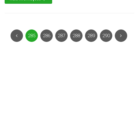
285
286
287
288
289
290