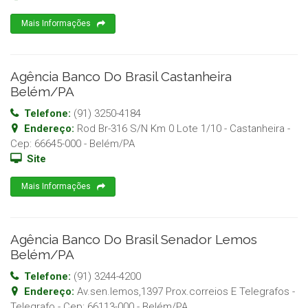
Mais Informações
Agência Banco Do Brasil Castanheira
Belém/PA
Telefone:
(91) 3250-4184
Endereço:
Rod Br-316 S/N Km 0 Lote 1/10 - Castanheira
-
Cep:
66645-000
-
Belém
/
PA
Site
Mais Informações
Agência Banco Do Brasil Senador Lemos
Belém/PA
Telefone:
(91) 3244-4200
Endereço:
Av.sen.lemos,1397 Prox.correios E Telegrafos -
Telegrafo
- Cep:
66113-000
-
Belém
/
PA