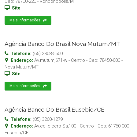
Cep:
78700-220
-
Rondonopolis
/
MT
Site
Mais Informações
Agência Banco Do Brasil Nova Mutum/MT
Telefone:
(65) 3308-5600
Endereço:
Av.mutum,671-w - Centro
- Cep:
78450-000
-
Nova Mutum
/
MT
Site
Mais Informações
Agência Banco Do Brasil Eusebio/CE
Telefone:
(85) 3260-1279
Endereço:
Av.cel.cicero Sa,100 - Centro
- Cep:
61760-000
-
Eusebio
/
CE