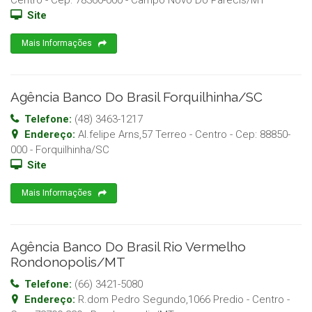
Centro
- Cep:
78360-000
-
Campo Novo Do Parecis
/
MT
Site
Mais Informações
Agência Banco Do Brasil Forquilhinha/SC
Telefone:
(48) 3463-1217
Endereço:
Al.felipe Arns,57 Terreo - Centro
- Cep:
88850-
000
-
Forquilhinha
/
SC
Site
Mais Informações
Agência Banco Do Brasil Rio Vermelho
Rondonopolis/MT
Telefone:
(66) 3421-5080
Endereço:
R.dom Pedro Segundo,1066 Predio - Centro
-