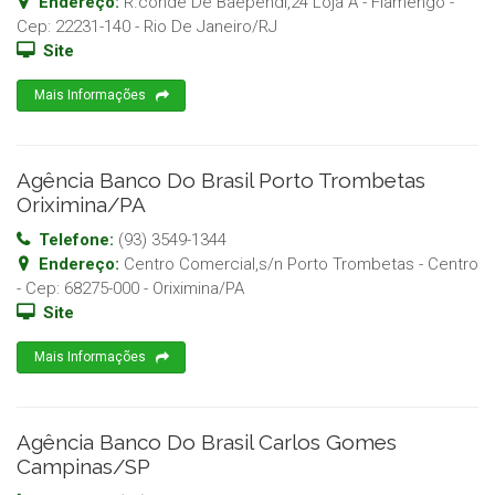
Endereço:
R.conde De Baependi,24 Loja A - Flamengo
-
Cep:
22231-140
-
Rio De Janeiro
/
RJ
Site
Mais Informações
Agência Banco Do Brasil Porto Trombetas
Oriximina/PA
Telefone:
(93) 3549-1344
Endereço:
Centro Comercial,s/n Porto Trombetas - Centro
- Cep:
68275-000
-
Oriximina
/
PA
Site
Mais Informações
Agência Banco Do Brasil Carlos Gomes
Campinas/SP