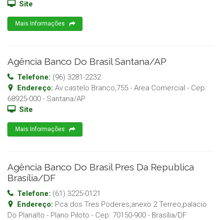
Site
Mais Informações
Agência Banco Do Brasil Santana/AP
Telefone:
(96) 3281-2232
Endereço:
Av.castelo Branco,755 - Area Comercial
- Cep:
68925-000
-
Santana
/
AP
Site
Mais Informações
Agência Banco Do Brasil Pres Da Republica
Brasília/DF
Telefone:
(61) 3225-0121
Endereço:
Pca.dos Tres Poderes,anexo 2 Terreo,palacio
Do Planalto - Plano Piloto
- Cep:
70150-900
-
Brasília
/
DF