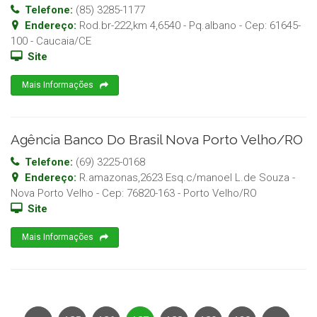
Telefone:
(85) 3285-1177
Endereço:
Rod.br-222,km 4,6540 - Pq.albano
- Cep:
61645-
100
-
Caucaia
/
CE
Site
Mais Informações
Agência Banco Do Brasil Nova Porto Velho/RO
Telefone:
(69) 3225-0168
Endereço:
R.amazonas,2623 Esq.c/manoel L.de Souza -
Nova Porto Velho
- Cep:
76820-163
-
Porto Velho
/
RO
Site
Mais Informações