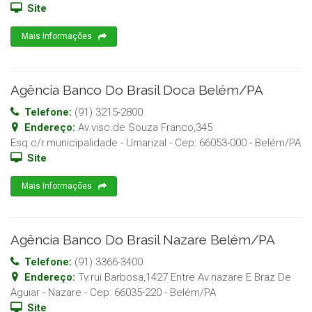
Site
Mais Informações
Agência Banco Do Brasil Doca Belém/PA
Telefone:
(91) 3215-2800
Endereço:
Av.visc.de Souza Franco,345
Esq.c/r.municipalidade - Umarizal
- Cep:
66053-000
-
Belém
/
PA
Site
Mais Informações
Agência Banco Do Brasil Nazare Belém/PA
Telefone:
(91) 3366-3400
Endereço:
Tv.rui Barbosa,1427 Entre Av.nazare E Braz De
Aguiar - Nazare
- Cep:
66035-220
-
Belém
/
PA
Site