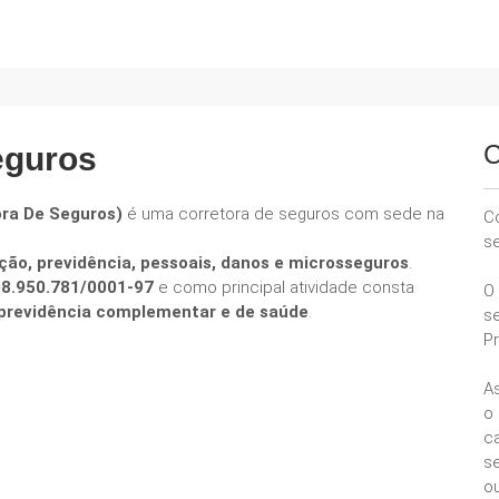
C
eguros
ora De Seguros)
é uma corretora de seguros com sede na
C
s
ção, previdência, pessoais, danos e microsseguros
.
08.950.781/0001-97
e como principal atividade consta
O
e previdência complementar e de saúde
.
s
P
A
o
ca
se
ou