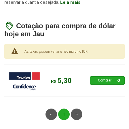
reservar a quantia desejada.
Leia mais
Cotação para compra de dólar
hoje em Jau
As taxas podem variar e não incluir o IOF.
5,30
Comprar
R$
<
1
>