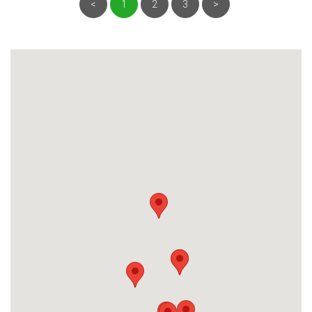
<
1
2
3
>