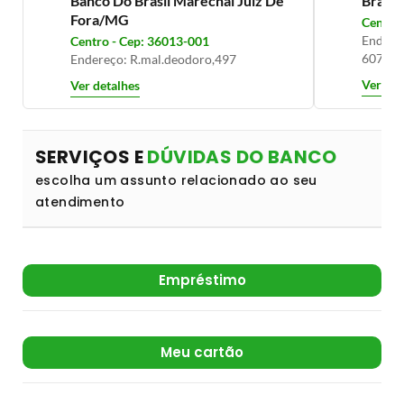
Banco Do Brasil Marechal Juiz De
Brade
Fora/MG
Centro 
Endereç
Centro - Cep: 36013-001
60746
Endereço: R.mal.deodoro,497
Ver det
Ver detalhes
SERVIÇOS E
DÚVIDAS DO BANCO
escolha um assunto relacionado ao seu
atendimento
Empréstimo
Meu cartão