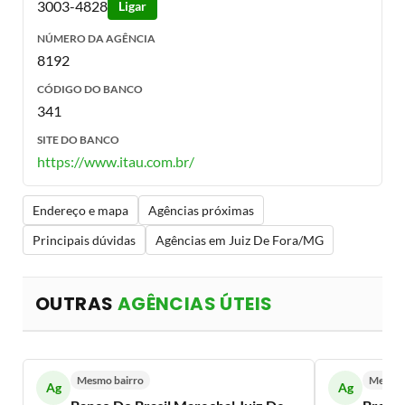
3003-4828
Ligar
NÚMERO DA AGÊNCIA
8192
CÓDIGO DO BANCO
341
SITE DO BANCO
https://www.itau.com.br/
Endereço e mapa
Agências próximas
Principais dúvidas
Agências em Juiz De Fora/MG
OUTRAS
AGÊNCIAS ÚTEIS
Mesmo bairro
Mesmo 
Ag
Ag