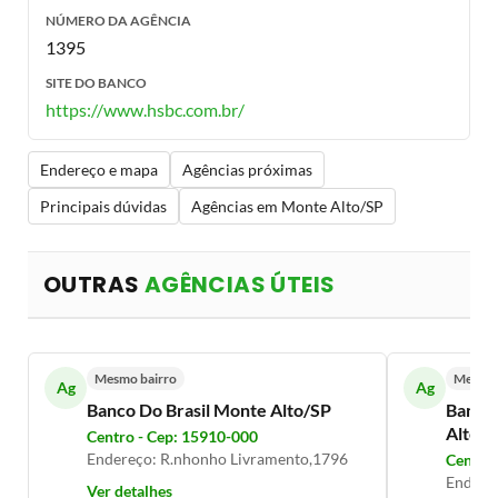
NÚMERO DA AGÊNCIA
1395
SITE DO BANCO
https://www.hsbc.com.br/
Endereço e mapa
Agências próximas
Principais dúvidas
Agências em Monte Alto/SP
OUTRAS
AGÊNCIAS ÚTEIS
Mesmo bairro
Mesmo 
Ag
Ag
Banco Do Brasil Monte Alto/SP
Banco 
Alto/
Centro - Cep: 15910-000
Endereço: R.nhonho Livramento,1796
Centro 
Endereç
Ver detalhes