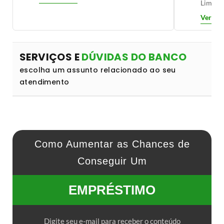
Lima,1
Ver det
SERVIÇOS E
DÚVIDAS DO BANCO
escolha um assunto relacionado ao seu
atendimento
Como Aumentar as Chances de
Conseguir Um
EMPRÉSTIMO
Digite seu e-mail para receber o conteúdo