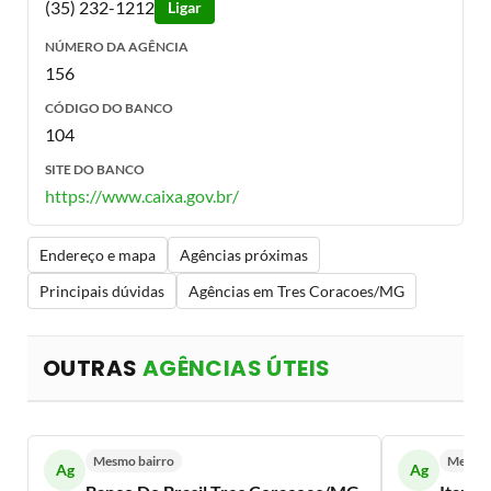
(35) 232-1212
Ligar
NÚMERO DA AGÊNCIA
156
CÓDIGO DO BANCO
104
SITE DO BANCO
https://www.caixa.gov.br/
Endereço e mapa
Agências próximas
Principais dúvidas
Agências em Tres Coracoes/MG
OUTRAS
AGÊNCIAS ÚTEIS
Mesmo bairro
Mesmo 
Ag
Ag