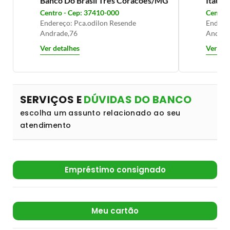
Banco Do Brasil Tres Coracoes/MG
Itaú T
Centro - Cep: 37410-000
Centro 
Endereço: Pca.odilon Resende
Endere
Andrade,76
Andrad
Ver detalhes
Ver det
SERVIÇOS E
DÚVIDAS DO BANCO
escolha um assunto relacionado ao seu
atendimento
Empréstimo consignado
Meu cartão