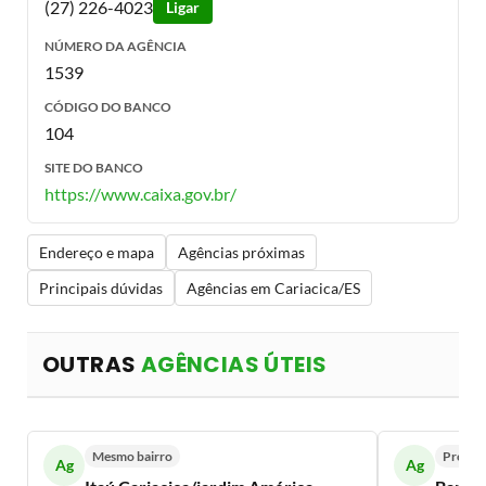
(27) 226-4023
Ligar
NÚMERO DA AGÊNCIA
1539
CÓDIGO DO BANCO
104
SITE DO BANCO
https://www.caixa.gov.br/
Endereço e mapa
Agências próximas
Principais dúvidas
Agências em Cariacica/ES
OUTRAS
AGÊNCIAS ÚTEIS
Mesmo bairro
Próxim
Ag
Ag