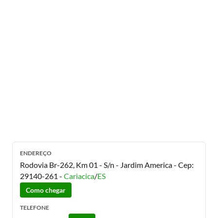
ENDEREÇO
Rodovia Br-262, Km 01 - S/n - Jardim America
- Cep:
29140-261
-
Cariacica
/
ES
Como chegar
TELEFONE