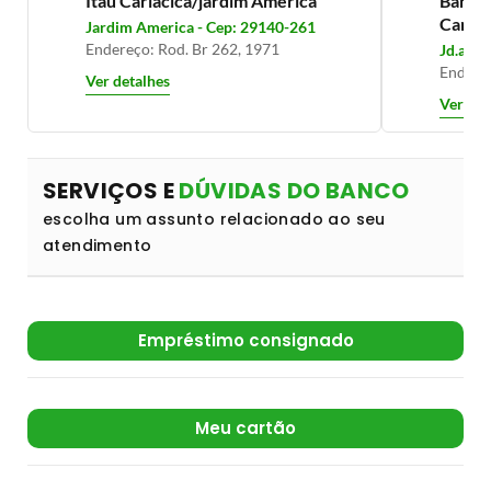
Itaú Cariacica/jardim América
Banco 
Cariac
Jardim America - Cep: 29140-261
Endereço: Rod. Br 262, 1971
Jd.amer
Endere
Ver detalhes
Ver det
SERVIÇOS E
DÚVIDAS DO BANCO
escolha um assunto relacionado ao seu
atendimento
Empréstimo consignado
Meu cartão