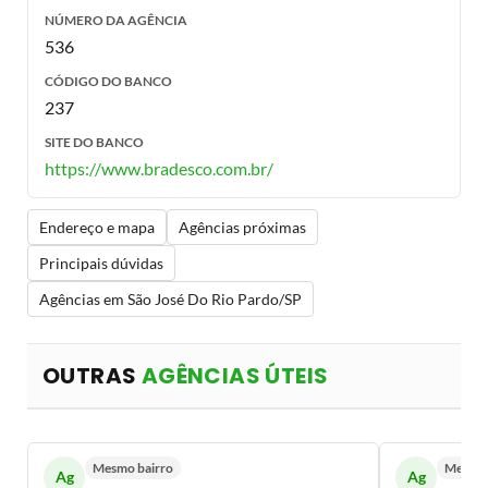
NÚMERO DA AGÊNCIA
536
CÓDIGO DO BANCO
237
SITE DO BANCO
https://www.bradesco.com.br/
Endereço e mapa
Agências próximas
Principais dúvidas
Agências em São José Do Rio Pardo/SP
OUTRAS
AGÊNCIAS ÚTEIS
Mesmo bairro
Mesmo 
Ag
Ag