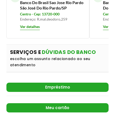
Banco Do Brasil Sao Jose Rio Pardo
Banco 
São José Do Rio Pardo/SP
Do Ri
Centro - Cep: 13720-000
Centro 
Endereço: R.mal.deodoro,259
Endereç
Ver detalhes
Ver det
SERVIÇOS E
DÚVIDAS DO BANCO
escolha um assunto relacionado ao seu
atendimento
Empréstimo
Meu cartão