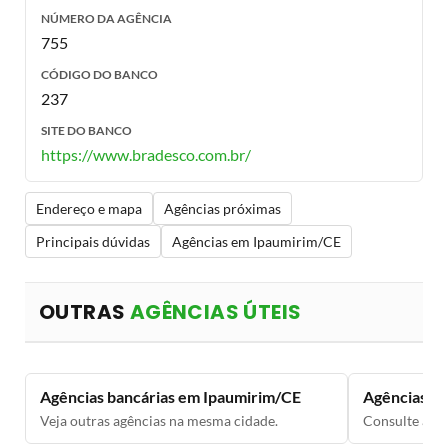
NÚMERO DA AGÊNCIA
755
CÓDIGO DO BANCO
237
SITE DO BANCO
https://www.bradesco.com.br/
Endereço e mapa
Agências próximas
Principais dúvidas
Agências em Ipaumirim/CE
OUTRAS
AGÊNCIAS ÚTEIS
Agências bancárias em Ipaumirim/CE
Agências ba
Veja outras agências na mesma cidade.
Consulte a li