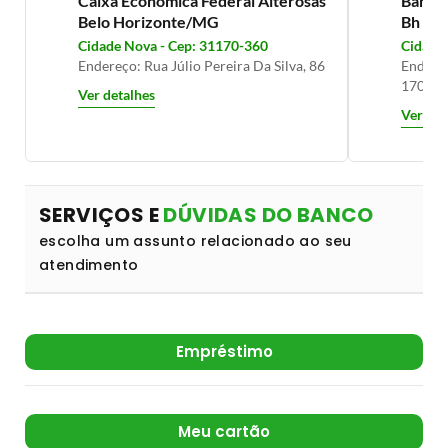
Caixa Econômica Federal Alterosas
Banco 
Belo Horizonte/MG
Bh Mi
Cidade Nova - Cep: 31170-360
Cidade
Endereço: Rua Júlio Pereira Da Silva, 86
Endere
1700 /1
Ver detalhes
Ver det
SERVIÇOS E
DÚVIDAS DO BANCO
escolha um assunto relacionado ao seu
atendimento
Empréstimo
Meu cartão