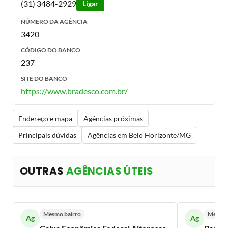
(31) 3484-2929
Ligar
NÚMERO DA AGÊNCIA
3420
CÓDIGO DO BANCO
237
SITE DO BANCO
https://www.bradesco.com.br/
Endereço e mapa
Agências próximas
Principais dúvidas
Agências em Belo Horizonte/MG
OUTRAS
AGÊNCIAS ÚTEIS
Mesmo bairro
Mesmo 
Ag
Ag