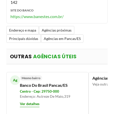
142
SITE DO BANCO
https://www.banestes.com.br/
Endereço e mapa
Agências próximas
Principais dúvidas
Agências em Pancas/ES
OUTRAS
AGÊNCIAS ÚTEIS
Agências ba
Mesmo bairro
Ag
Veja outras a
Banco Do Brasil Pancas/ES
Centro - Cep: 29750-000
Endereço: Av.treze De Maio,319
Ver detalhes