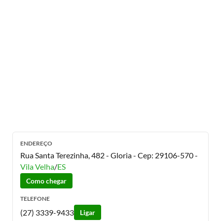
ENDEREÇO
Rua Santa Terezinha, 482 - Gloria
- Cep:
29106-570
-
Vila Velha
/
ES
Como chegar
TELEFONE
(27) 3339-9433
Ligar