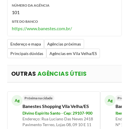
NÚMERO DA AGÊNCIA
101
SITE DO BANCO
https://www.banestes.com.br/
Endereço e mapa
Agências próximas
Principais dúvidas
Agências em Vila Velha/ES
OUTRAS
AGÊNCIAS ÚTEIS
Próxima na cidade
Próxim
Ag
Ag
Banestes Shopping Vila Velha/ES
Banest
Divino Espirito Santo - Cep: 29107-900
Ibes - 
Endereço: Rua Luciano Das Neves 2418
Endereç
Pavimento Terreo, Lojas 08, 09 10 E 11
Nº 112