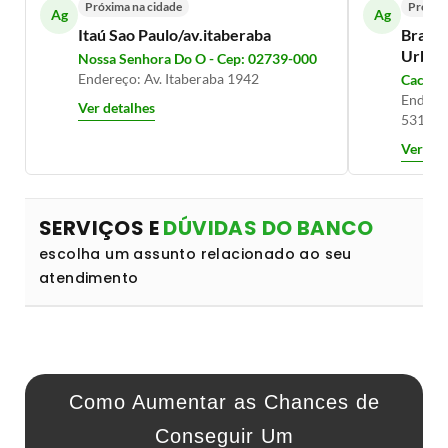
Próxima na cidade
Próxim
Ag
Ag
Itaú Sao Paulo/av.itaberaba
Brades
Urb Sã
Nossa Senhora Do O - Cep: 02739-000
Endereço: Av. Itaberaba 1942
Cachoei
Endereç
Ver detalhes
5317
Ver det
SERVIÇOS E
DÚVIDAS DO BANCO
escolha um assunto relacionado ao seu
atendimento
Como Aumentar as Chances de
Conseguir Um