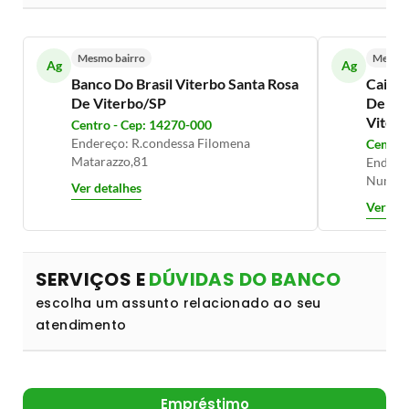
Mesmo bairro
Mesmo 
Ag
Ag
Banco Do Brasil Viterbo Santa Rosa
Caixa 
De Viterbo/SP
De Vit
Viter
Centro - Cep: 14270-000
Endereço: R.condessa Filomena
Centro 
Matarazzo,81
Endereç
Num 6
Ver detalhes
Ver det
SERVIÇOS E
DÚVIDAS DO BANCO
escolha um assunto relacionado ao seu
atendimento
Empréstimo