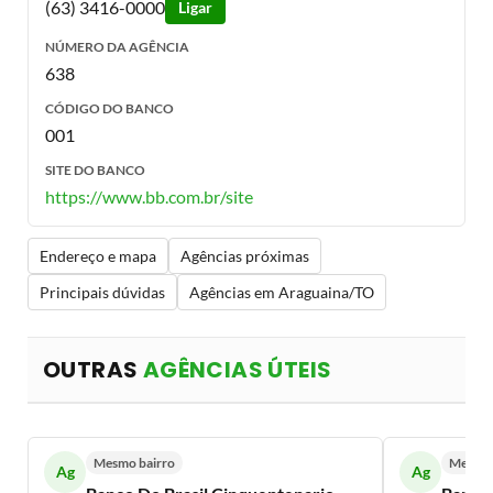
(63) 3416-0000
Ligar
NÚMERO DA AGÊNCIA
638
CÓDIGO DO BANCO
001
SITE DO BANCO
https://www.bb.com.br/site
Endereço e mapa
Agências próximas
Principais dúvidas
Agências em Araguaina/TO
OUTRAS
AGÊNCIAS ÚTEIS
Mesmo bairro
Mesmo 
Ag
Ag