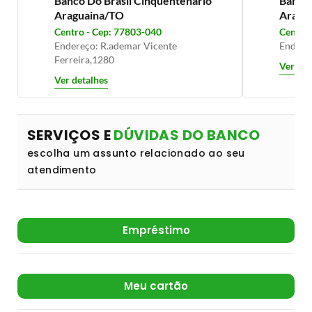
Banco Do Brasil Cinquentenario
Banco 
Araguaina/TO
Aragu
Centro - Cep: 77803-040
Centro 
Endereço: R.ademar Vicente
Endereç
Ferreira,1280
Ver det
Ver detalhes
SERVIÇOS E
DÚVIDAS DO BANCO
escolha um assunto relacionado ao seu
atendimento
Empréstimo
Meu cartão