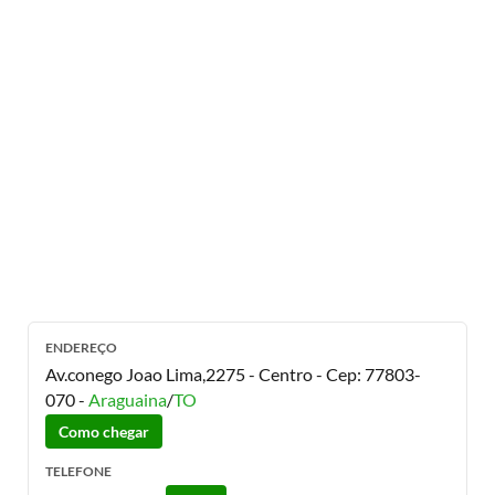
ENDEREÇO
Av.conego Joao Lima,2275 - Centro
- Cep:
77803-
070
-
Araguaina
/
TO
Como chegar
TELEFONE