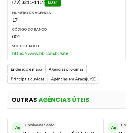
(79) 3211-1419
Ligar
NÚMERO DA AGÊNCIA
17
CÓDIGO DO BANCO
001
SITE DO BANCO
https://www.bb.com.br/site
Endereço e mapa
Agências próximas
Principais dúvidas
Agências em Aracaju/SE
OUTRAS
AGÊNCIAS ÚTEIS
Próxima na cidade
Próxim
Ag
Ag