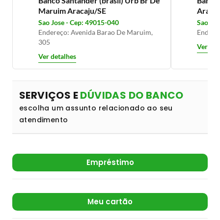
Banco Santander (brasil) Urb Br De
Banco 
Maruim Aracaju/SE
Araca
Sao Jose - Cep: 49015-040
Sao Jos
Endereço: Avenida Barao De Maruim,
Endereç
305
Ver det
Ver detalhes
SERVIÇOS E
DÚVIDAS DO BANCO
escolha um assunto relacionado ao seu
atendimento
Empréstimo
Meu cartão