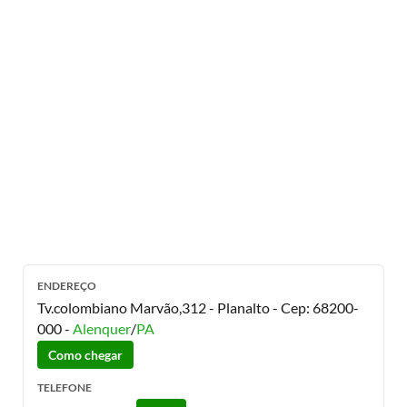
ENDEREÇO
Tv.colombiano Marvão,312 - Planalto
- Cep:
68200-
000
-
Alenquer
/
PA
Como chegar
TELEFONE