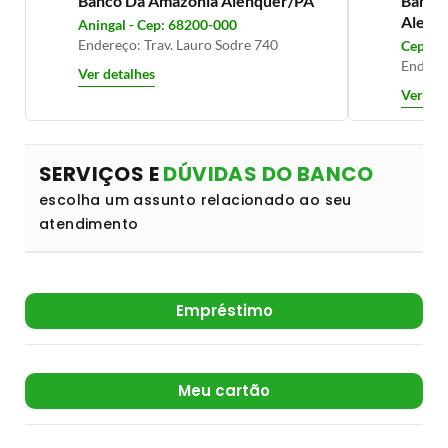
Banco Da Amazonia Alenquer/PA
Banco 
Alenq
Aningal - Cep: 68200-000
Endereço: Trav. Lauro Sodre 740
Cep: 6
Endereç
Ver detalhes
Ver det
SERVIÇOS E
DÚVIDAS DO BANCO
escolha um assunto relacionado ao seu
atendimento
Empréstimo
Meu cartão