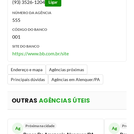
(93) 3526-1204
Ligar
NÚMERO DA AGÊNCIA
555
CÓDIGO DO BANCO
001
SITE DO BANCO
https://www.bb.com.br/site
Endereço e mapa
Agências próximas
Principais dúvidas
Agências em Alenquer/PA
OUTRAS
AGÊNCIAS ÚTEIS
Próxima na cidade
Próxim
Ag
Ag