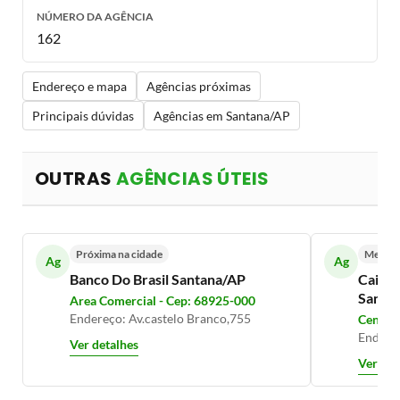
NÚMERO DA AGÊNCIA
162
Endereço e mapa
Agências próximas
Principais dúvidas
Agências em Santana/AP
OUTRAS
AGÊNCIAS ÚTEIS
Próxima na cidade
Mesmo 
Ag
Ag
Banco Do Brasil Santana/AP
Caixa 
Santa
Area Comercial - Cep: 68925-000
Endereço: Av.castelo Branco,755
Centro 
Endereç
Ver detalhes
Ver det