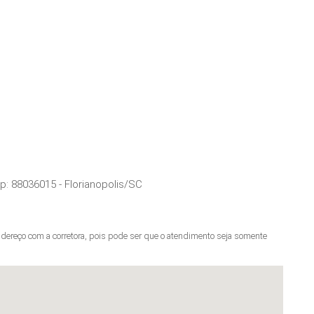
ep:
88036015
-
Florianopolis
/
SC
ereço com a corretora, pois pode ser que o atendimento seja somente