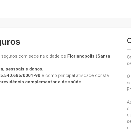
C
guros
e seguros com sede na cidade de
Florianopolis (Santa
C
s
ia, pessoais e danos
.
25.540.685/0001-90
e como principal atividade consta
O
e previdência complementar e de saúde
.
s
P
A
o
ca
se
ou