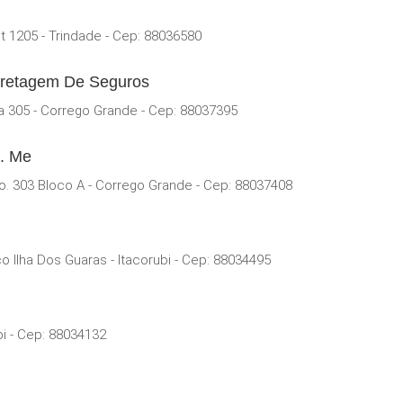
 1205 - Trindade - Cep: 88036580
orretagem De Seguros
 305 - Corrego Grande - Cep: 88037395
a. Me
o. 303 Bloco A - Corrego Grande - Cep: 88037408
Ilha Dos Guaras - Itacorubi - Cep: 88034495
bi - Cep: 88034132