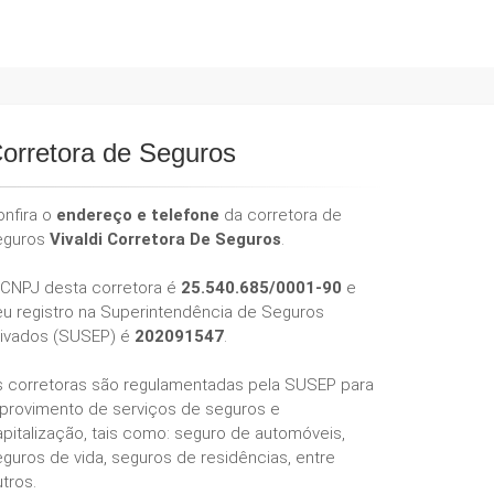
orretora de Seguros
onfira o
endereço e telefone
da corretora de
eguros
Vivaldi Corretora De Seguros
.
 CNPJ desta corretora é
25.540.685/0001-90
e
eu registro na Superintendência de Seguros
rivados (SUSEP) é
202091547
.
s corretoras são regulamentadas pela SUSEP para
 provimento de serviços de seguros e
pitalização, tais como: seguro de automóveis,
guros de vida, seguros de residências, entre
tros.