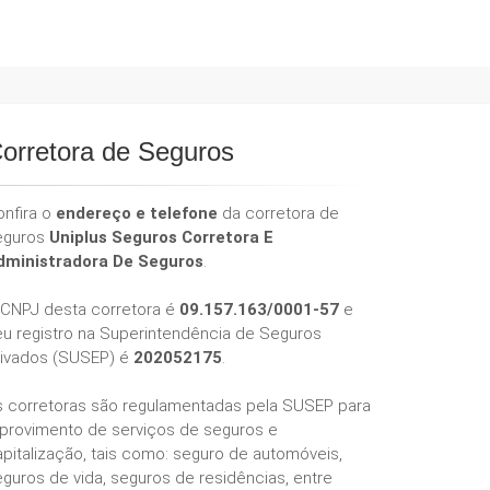
orretora de Seguros
onfira o
endereço e telefone
da corretora de
eguros
Uniplus Seguros Corretora E
dministradora De Seguros
.
 CNPJ desta corretora é
09.157.163/0001-57
e
eu registro na Superintendência de Seguros
rivados (SUSEP) é
202052175
.
s corretoras são regulamentadas pela SUSEP para
 provimento de serviços de seguros e
pitalização, tais como: seguro de automóveis,
guros de vida, seguros de residências, entre