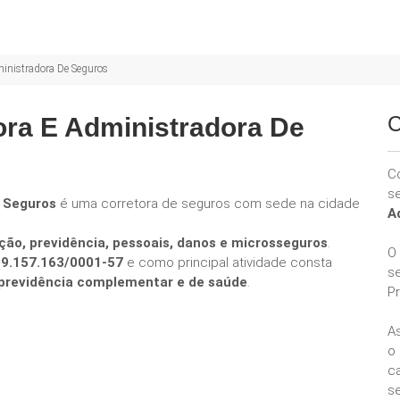
ministradora De Seguros
C
ora E Administradora De
C
s
e Seguros
é uma corretora de seguros com sede na cidade
A
ção, previdência, pessoais, danos e microsseguros
.
O
09.157.163/0001-57
e como principal atividade consta
s
e previdência complementar e de saúde
.
P
A
o
ca
se