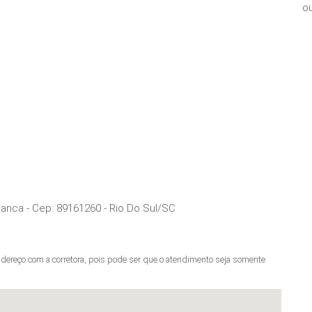
ou
ianca
- Cep:
89161260
-
Rio Do Sul
/
SC
ereço com a corretora, pois pode ser que o atendimento seja somente