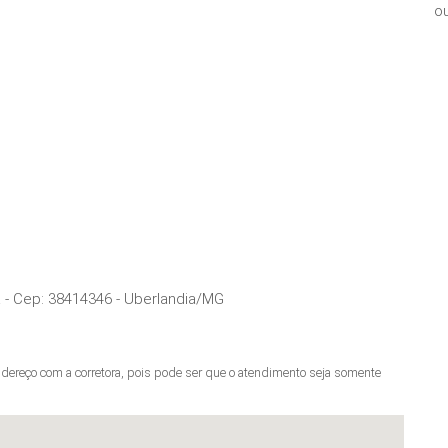
ou
a
- Cep:
38414346
-
Uberlandia
/
MG
ereço com a corretora, pois pode ser que o atendimento seja somente