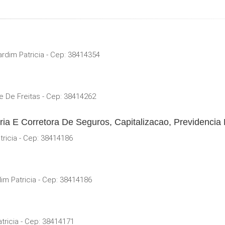
ardim Patricia - Cep: 38414354
e De Freitas - Cep: 38414262
oria E Corretora De Seguros, Capitalizacao, Previdencia
tricia - Cep: 38414186
im Patricia - Cep: 38414186
tricia - Cep: 38414171