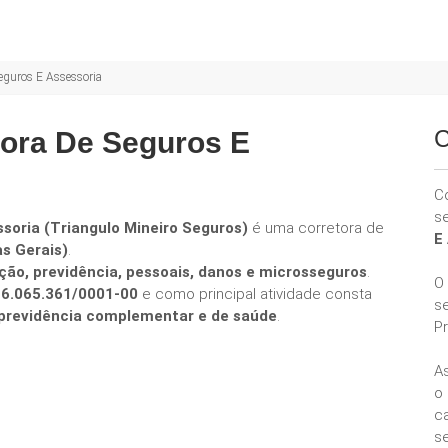
Seguros E Assessoria
C
tora De Seguros E
C
s
soria (Triangulo Mineiro Seguros)
é uma corretora de
E
as Gerais)
.
ção, previdência, pessoais, danos e microsseguros
.
O
26.065.361/0001-00
e como principal atividade consta
s
e previdência complementar e de saúde
.
P
A
o
ca
se