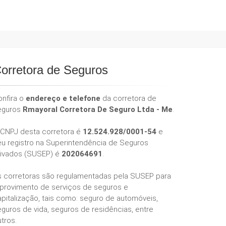
orretora de Seguros
onfira o
endereço e telefone
da corretora de
eguros
Rmayoral Corretora De Seguro Ltda - Me
.
 CNPJ desta corretora é
12.524.928/0001-54
e
eu registro na Superintendência de Seguros
rivados (SUSEP) é
202064691
.
s corretoras são regulamentadas pela SUSEP para
 provimento de serviços de seguros e
pitalização, tais como: seguro de automóveis,
guros de vida, seguros de residências, entre
tros.