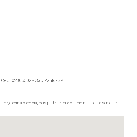
 Cep:
02305002
-
Sao Paulo
/
SP
ereço com a corretora, pois pode ser que o atendimento seja somente