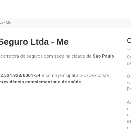
da - Me
C
Seguro Ltda - Me
 corretora de seguros com sede na cidade de
Sao Paulo
C
s
12.524.928/0001-54
e como principal atividade consta
O
e previdência complementar e de saúde
.
s
P
A
o
ca
se
ou