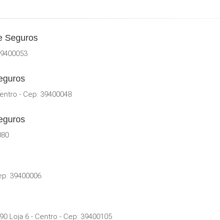
De Seguros
39400053
eguros
entro - Cep: 39400048
eguros
080
ep: 39400006
0 Loja 6 - Centro - Cep: 39400105