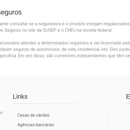
seguros
tante consultar se a seguradora e o produto estejam regularizado
De Seguros no site da SUSEP e o CNPJ na receita federal.
necessário atender a determinados requisitos e ser licenciado p
dquirir seguros de automóveis, de vida, residencial, etc. Eles 
ecífica. Em vez disso, são corretores independentes que têm se
Links
E
as
Casas de câmbio
Agências bancárias