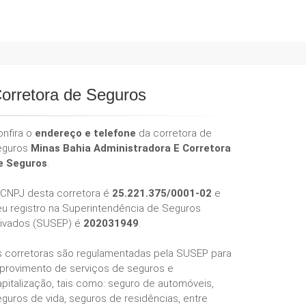
orretora de Seguros
onfira o
endereço e telefone
da corretora de
eguros
Minas Bahia Administradora E Corretora
e Seguros
.
 CNPJ desta corretora é
25.221.375/0001-02
e
eu registro na Superintendência de Seguros
rivados (SUSEP) é
202031949
.
s corretoras são regulamentadas pela SUSEP para
 provimento de serviços de seguros e
pitalização, tais como: seguro de automóveis,
guros de vida, seguros de residências, entre