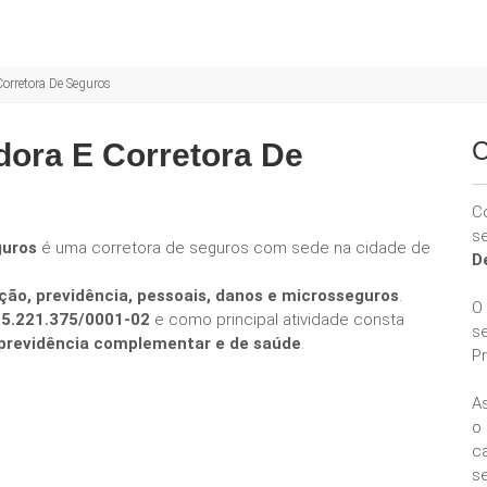
orretora De Seguros
C
dora E Corretora De
C
s
guros
é uma corretora de seguros com sede na cidade de
D
ção, previdência, pessoais, danos e microsseguros
.
O
25.221.375/0001-02
e como principal atividade consta
s
e previdência complementar e de saúde
.
P
A
o
ca
se