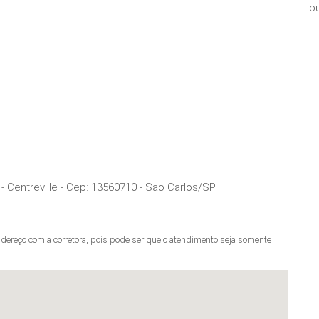
ou
 Centreville
- Cep:
13560710
-
Sao Carlos
/
SP
ereço com a corretora, pois pode ser que o atendimento seja somente