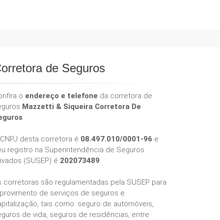
orretora de Seguros
onfira o
endereço e telefone
da corretora de
eguros
Mazzetti & Siqueira Corretora De
eguros
.
 CNPJ desta corretora é
08.497.010/0001-96
e
eu registro na Superintendência de Seguros
rivados (SUSEP) é
202073489
.
s corretoras são regulamentadas pela SUSEP para
 provimento de serviços de seguros e
pitalização, tais como: seguro de automóveis,
guros de vida, seguros de residências, entre