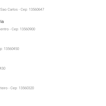
 Sao Carlos - Cep: 13560647
ia
Centro - Cep: 13560900
ep: 13560450
0430
teiro - Cep: 13560320