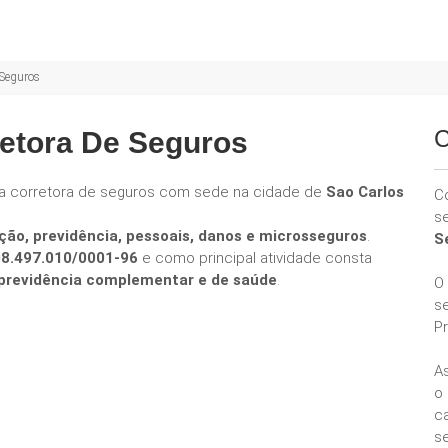
 Seguros
C
retora De Seguros
a corretora de seguros com sede na cidade de
Sao Carlos
C
s
ção, previdência, pessoais, danos e microsseguros
.
S
08.497.010/0001-96
e como principal atividade consta
e previdência complementar e de saúde
.
O
s
P
A
o
ca
se