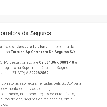
orretora de Seguros
onfira o
endereço e telefone
da corretora de
eguros
Fortuna Sp Corretora De Seguros S/c
.
 CNPJ desta corretora é
02.521.867/0001-18
e
eu registro na Superintendência de Seguros
rivados (SUSEP) é
202082562
.
s corretoras são regulamentadas pela SUSEP para
 provimento de serviços de seguros e
pitalização, tais como: seguro de automóveis,
guros de vida, seguros de residências, entre
tros.