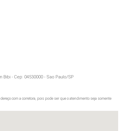
m Bibi
- Cep:
04530000
-
Sao Paulo
/
SP
ereço com a corretora, pois pode ser que o atendimento seja somente