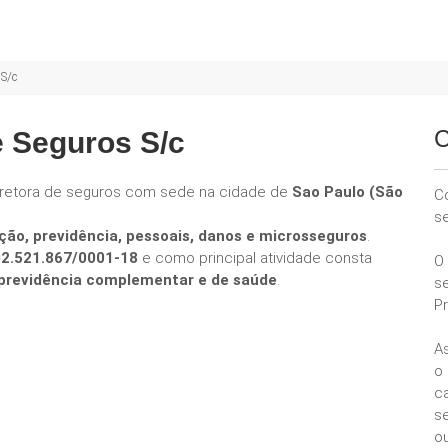
 S/c
C
e Seguros S/c
retora de seguros com sede na cidade de
Sao Paulo (São
C
s
ção, previdência, pessoais, danos e microsseguros
.
02.521.867/0001-18
e como principal atividade consta
O
e previdência complementar e de saúde
.
s
P
A
o
ca
se
ou