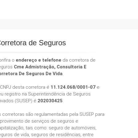
orretora de Seguros
onfira o
endereço e telefone
da corretora de
eguros
Cme Admistração, Consultoria E
orretora De Seguros De Vida
.
 CNPJ desta corretora é
11.124.068/0001-07
e
eu registro na Superintendência de Seguros
rivados (SUSEP) é
202030425
.
s corretoras são regulamentadas pela SUSEP para
 provimento de serviços de seguros e
pitalização, tais como: seguro de automóveis,
guros de vida, seguros de residências, entre