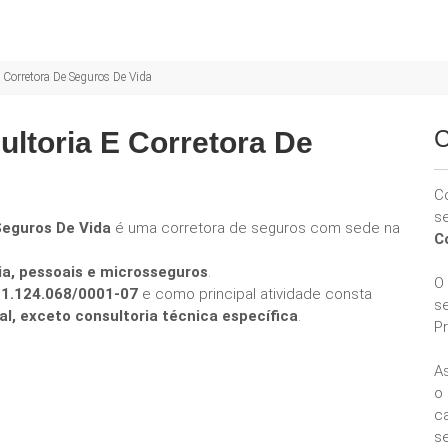
Corretora De Seguros De Vida
C
ltoria E Corretora De
C
s
Seguros De Vida
é uma corretora de seguros com sede na
C
ia, pessoais e microsseguros
.
O
11.124.068/0001-07
e como principal atividade consta
s
l, exceto consultoria técnica específica
.
P
A
o
ca
se