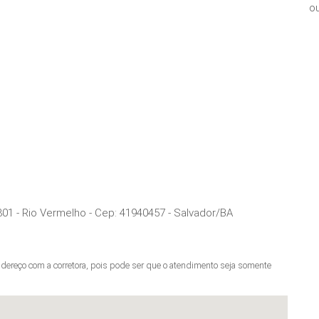
ou
301 - Rio Vermelho
- Cep:
41940457
-
Salvador
/
BA
ereço com a corretora, pois pode ser que o atendimento seja somente