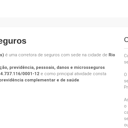
C
eguros
s)
é uma corretora de seguros com sede na cidade de
Rio
C
s
ção, previdência, pessoais, danos e microsseguros
.
14.737.116/0001-12
e como principal atividade consta
O
e previdência complementar e de saúde
.
s
P
A
o
ca
se
ou