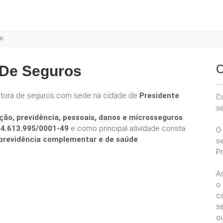
os
C
 De Seguros
etora de seguros com sede na cidade de
Presidente
C
s
ção, previdência, pessoais, danos e microsseguros
.
64.613.995/0001-49
e como principal atividade consta
O
e previdência complementar e de saúde
.
s
P
A
o
ca
se
ou