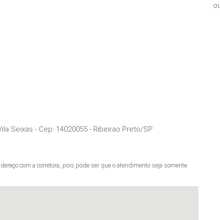
ou
ila Seixas
- Cep:
14020055
-
Ribeirao Preto
/
SP
ereço com a corretora, pois pode ser que o atendimento seja somente