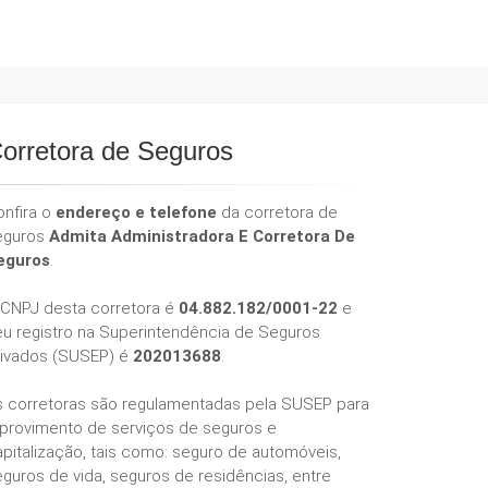
orretora de Seguros
onfira o
endereço e telefone
da corretora de
eguros
Admita Administradora E Corretora De
eguros
.
 CNPJ desta corretora é
04.882.182/0001-22
e
eu registro na Superintendência de Seguros
rivados (SUSEP) é
202013688
.
s corretoras são regulamentadas pela SUSEP para
 provimento de serviços de seguros e
pitalização, tais como: seguro de automóveis,
guros de vida, seguros de residências, entre