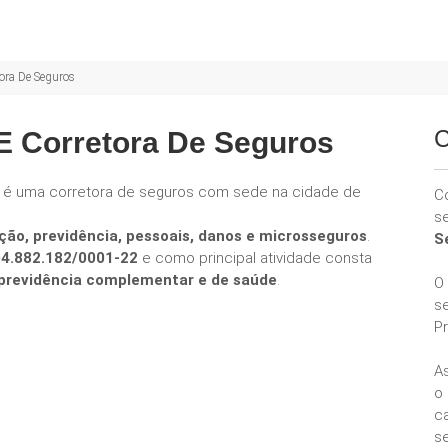
ora De Seguros
C
E Corretora De Seguros
s
é uma corretora de seguros com sede na cidade de
C
s
ção, previdência, pessoais, danos e microsseguros
.
S
04.882.182/0001-22
e como principal atividade consta
e previdência complementar e de saúde
.
O
s
P
A
o
ca
se