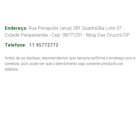
Endereço:
Rua Penapolis (arua) 281 Quadra26a Lote 07 -
Cidade Parquelandia
- Cep:
08771251
-
Mogi Das Cruzes
/
SP
Telefone:
11 95772772
Antes de se deslocar, recomendamos que sempre confirme o endereço com a
corretora, pois pode ser que o atendimento seja somente prestado por
telefone.