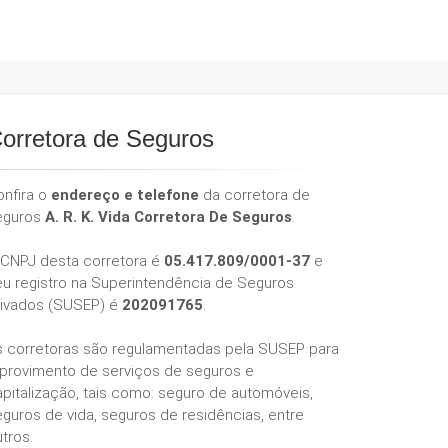
orretora de Seguros
onfira o
endereço e telefone
da corretora de
eguros
A. R. K. Vida Corretora De Seguros
.
 CNPJ desta corretora é
05.417.809/0001-37
e
eu registro na Superintendência de Seguros
rivados (SUSEP) é
202091765
.
s corretoras são regulamentadas pela SUSEP para
 provimento de serviços de seguros e
pitalização, tais como: seguro de automóveis,
guros de vida, seguros de residências, entre
tros.