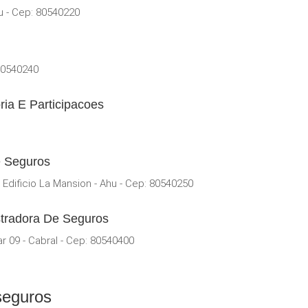
u - Cep: 80540220
80540240
ia E Participacoes
e Seguros
dificio La Mansion - Ahu - Cep: 80540250
stradora De Seguros
r 09 - Cabral - Cep: 80540400
seguros