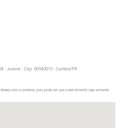
04 - Juveve
- Cep:
80540010
-
Curitiba
/
PR
ereço com a corretora, pois pode ser que o atendimento seja somente