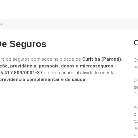
os
C
 De Seguros
ora de seguros com sede na cidade de
Curitiba (Paraná)
.
C
ção, previdência, pessoais, danos e microsseguros
.
s
05.417.809/0001-37
e como principal atividade consta
e previdência complementar e de saúde
.
O
s
P
A
o
ca
se
ou